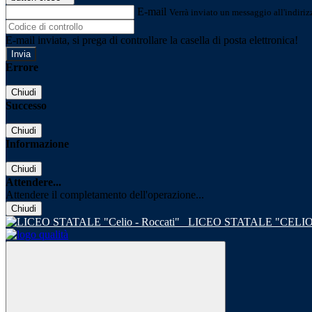
E-mail
Verrà inviato un messaggio all'indirizz
E-mail inviata, si prega di controllare la casella di posta elettronica!
Errore
Chiudi
Successo
Chiudi
Informazione
Chiudi
Attendere...
Attendere il completamento dell'operazione...
Chiudi
LICEO STATALE "CELIO