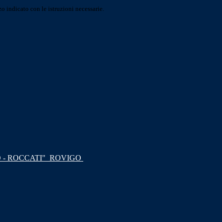
o indicato con le istruzioni necessarie.
 - ROCCATI"
ROVIGO