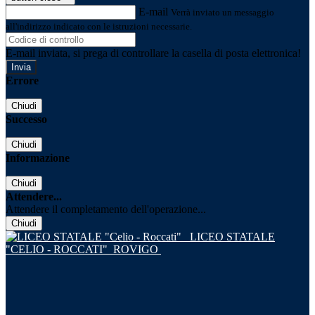
E-mail
Verrà inviato un messaggio
all'indirizzo indicato con le istruzioni necessarie.
E-mail inviata, si prega di controllare la casella di posta elettronica!
Errore
Chiudi
Successo
Chiudi
Informazione
Chiudi
Attendere...
Attendere il completamento dell'operazione...
Chiudi
LICEO STATALE
"CELIO - ROCCATI"
ROVIGO