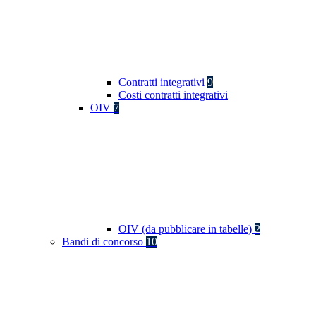
Contratti integrativi
9
Costi contratti integrativi
OIV
7
OIV (da pubblicare in tabelle)
2
Bandi di concorso
10