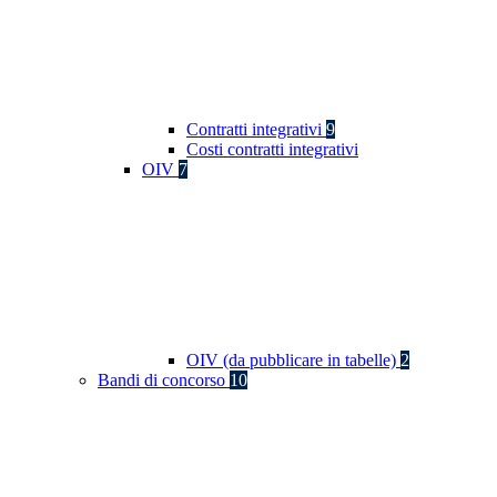
Contratti integrativi
9
Costi contratti integrativi
OIV
7
OIV (da pubblicare in tabelle)
2
Bandi di concorso
10