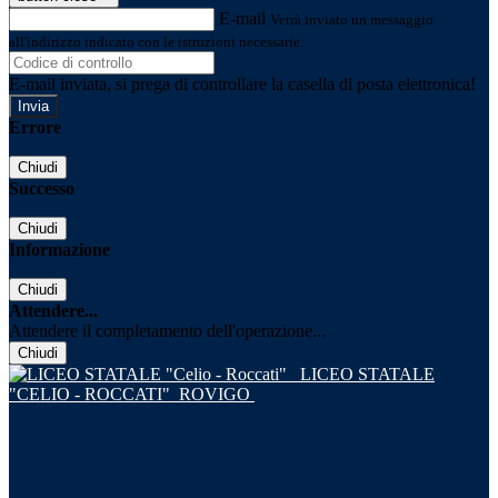
E-mail
Verrà inviato un messaggio
all'indirizzo indicato con le istruzioni necessarie.
E-mail inviata, si prega di controllare la casella di posta elettronica!
Errore
Chiudi
Successo
Chiudi
Informazione
Chiudi
Attendere...
Attendere il completamento dell'operazione...
Chiudi
LICEO STATALE
"CELIO - ROCCATI"
ROVIGO