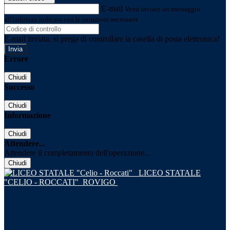
E-mail
Verrà inviato un messaggio
all'indirizzo indicato con le istruzioni necessarie.
E-mail inviata, si prega di controllare la casella di posta elettronica!
Errore
Chiudi
Successo
Chiudi
Informazione
Chiudi
Attendere...
Attendere il completamento dell'operazione...
Chiudi
LICEO STATALE
"CELIO - ROCCATI"
ROVIGO