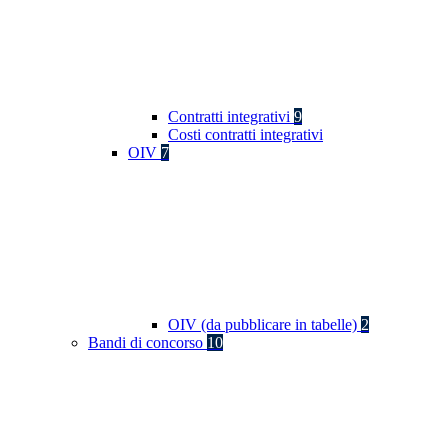
Contratti integrativi
9
Costi contratti integrativi
OIV
7
OIV (da pubblicare in tabelle)
2
Bandi di concorso
10