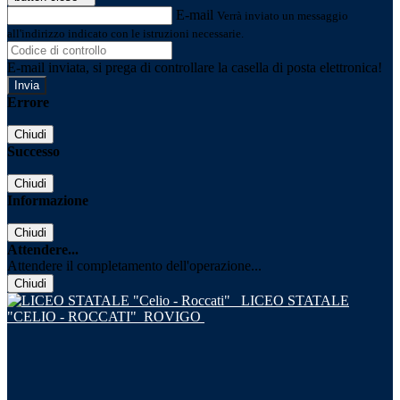
E-mail
Verrà inviato un messaggio
all'indirizzo indicato con le istruzioni necessarie.
E-mail inviata, si prega di controllare la casella di posta elettronica!
Errore
Chiudi
Successo
Chiudi
Informazione
Chiudi
Attendere...
Attendere il completamento dell'operazione...
Chiudi
LICEO STATALE
"CELIO - ROCCATI"
ROVIGO