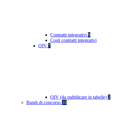
Contratti integrativi
9
Costi contratti integrativi
OIV
7
OIV (da pubblicare in tabelle)
2
Bandi di concorso
10