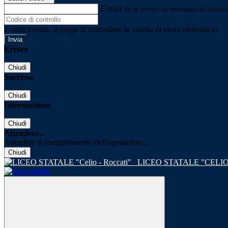
E-mail
Verrà inviato un messaggio all'indirizz
E-mail inviata, si prega di controllare la casella di posta elettronica!
Errore
Chiudi
Successo
Chiudi
Informazione
Chiudi
Attendere...
Attendere il completamento dell'operazione...
Chiudi
LICEO STATALE "CELIO