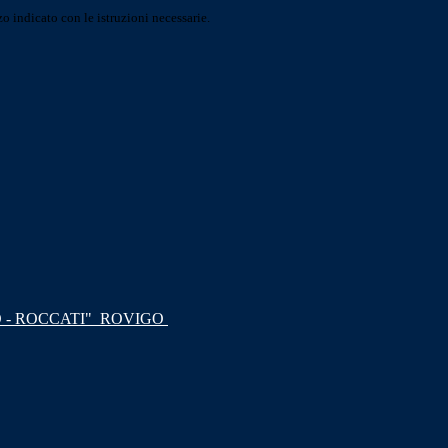
o indicato con le istruzioni necessarie.
 - ROCCATI"
ROVIGO