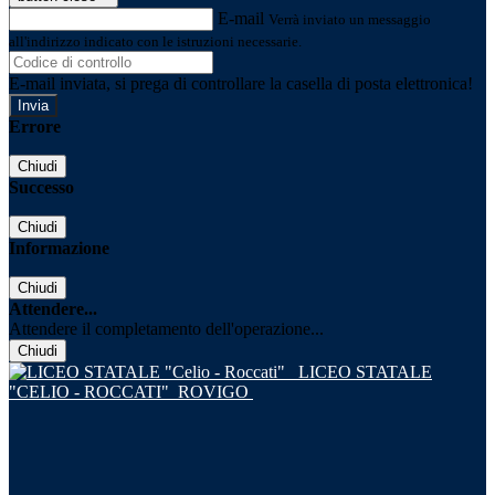
E-mail
Verrà inviato un messaggio
all'indirizzo indicato con le istruzioni necessarie.
E-mail inviata, si prega di controllare la casella di posta elettronica!
Errore
Chiudi
Successo
Chiudi
Informazione
Chiudi
Attendere...
Attendere il completamento dell'operazione...
Chiudi
LICEO STATALE
"CELIO - ROCCATI"
ROVIGO