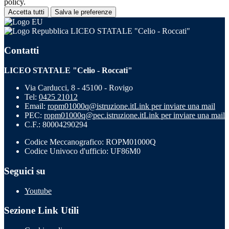
policy.
Accetta tutti
Salva le preferenze
LICEO STATALE "Celio - Roccati"
Contatti
LICEO STATALE "Celio - Roccati"
Via Carducci, 8 - 45100 - Rovigo
Tel:
0425 21012
Email:
ropm01000q@istruzione.it
Link per inviare una mail
PEC:
ropm01000q@pec.istruzione.it
Link per inviare una mail
C.F.: 80004290294
Codice Meccanografico: ROPM01000Q
Codice Univoco d'ufficio: UF86M0
Seguici su
Youtube
Sezione Link Utili