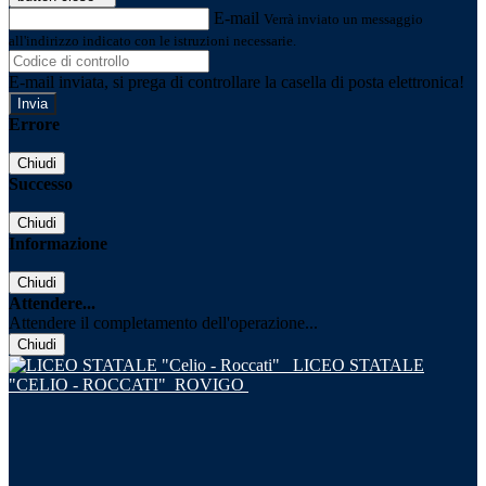
E-mail
Verrà inviato un messaggio
all'indirizzo indicato con le istruzioni necessarie.
E-mail inviata, si prega di controllare la casella di posta elettronica!
Errore
Chiudi
Successo
Chiudi
Informazione
Chiudi
Attendere...
Attendere il completamento dell'operazione...
Chiudi
LICEO STATALE
"CELIO - ROCCATI"
ROVIGO