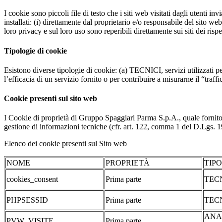
I cookie sono piccoli file di testo che i siti web visitati dagli utenti i
installati: (i) direttamente dal proprietario e/o responsabile del sito web 
loro privacy e sul loro uso sono reperibili direttamente sui siti dei rispet
Tipologie di cookie
Esistono diverse tipologie di cookie: (a) TECNICI, servizi utilizzati pe
l’efficacia di un servizio fornito o per contribuire a misurarne il “traffic
Cookie presenti sul sito web
I Cookie di proprietà di Gruppo Spaggiari Parma S.p.A., quale fornito
gestione di informazioni tecniche (cfr. art. 122, comma 1 del D.Lgs. 196/
Elenco dei cookie presenti sul Sito web
NOME
PROPRIETÀ
TIP
cookies_consent
Prima parte
TEC
PHPSESSID
Prima parte
TEC
ANA
PVW_VISITE
Prima parte