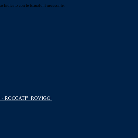
o indicato con le istruzioni necessarie.
 - ROCCATI"
ROVIGO