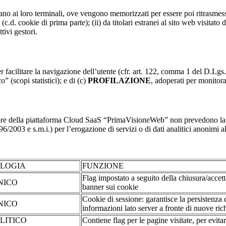
nviano ai loro terminali, ove vengono memorizzati per essere poi ritrasmessi
(c.d. cookie di prima parte); (ii) da titolari estranei al sito web visitato 
tivi gestori.
r facilitare la navigazione dell’utente (cfr. art. 122, comma 1 del D.Lgs
o” (scopi statistici); e di (c)
PROFILAZIONE
, adoperati per monitor
re della piattaforma Cloud SaaS “PrimaVisioneWeb” non prevedono la regi
2003 e s.m.i.) per l’erogazione di servizi o di dati analitici anonimi al 
OLOGIA
FUNZIONE
Flag impostato a seguito della chiusura/accet
NICO
banner sui cookie
Cookie di sessione: garantisce la persistenza 
NICO
informazioni lato server a fronte di nuove rich
LITICO
Contiene flag per le pagine visitate, per evita