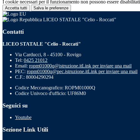
I cookie necessari per il funzionamento non possono essere disabilitati.
Accetta tutti
Salva le preferenze
LICEO STATALE "Celio - Roccati"
Contatti
LICEO STATALE "Celio - Roccati"
Via Carducci, 8 - 45100 - Rovigo
Tel:
0425 21012
Email:
ropm01000q@istruzione.it
Link per inviare una mail
PEC:
ropm01000q@pec.istruzione.it
Link per inviare una mail
C.F.: 80004290294
Codice Meccanografico: ROPM01000Q
Codice Univoco d'ufficio: UF86M0
Seguici su
Youtube
Sezione Link Utili