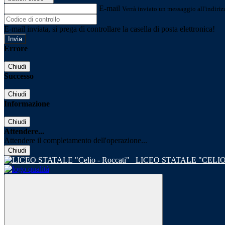
E-mail
Verrà inviato un messaggio all'indirizz
E-mail inviata, si prega di controllare la casella di posta elettronica!
Errore
Chiudi
Successo
Chiudi
Informazione
Chiudi
Attendere...
Attendere il completamento dell'operazione...
Chiudi
LICEO STATALE "CELIO