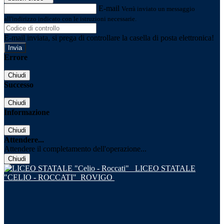
E-mail
Verrà inviato un messaggio
all'indirizzo indicato con le istruzioni necessarie.
E-mail inviata, si prega di controllare la casella di posta elettronica!
Errore
Chiudi
Successo
Chiudi
Informazione
Chiudi
Attendere...
Attendere il completamento dell'operazione...
Chiudi
LICEO STATALE
"CELIO - ROCCATI"
ROVIGO