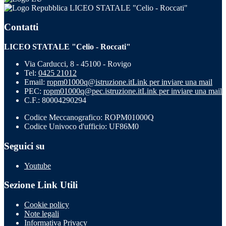
LICEO STATALE "Celio - Roccati"
Contatti
LICEO STATALE "Celio - Roccati"
Via Carducci, 8 - 45100 - Rovigo
Tel:
0425 21012
Email:
ropm01000q@istruzione.it
Link per inviare una mail
PEC:
ropm01000q@pec.istruzione.it
Link per inviare una mail
C.F.: 80004290294
Codice Meccanografico: ROPM01000Q
Codice Univoco d'ufficio: UF86M0
Seguici su
Youtube
Sezione Link Utili
Cookie policy
Note legali
Informativa Privacy