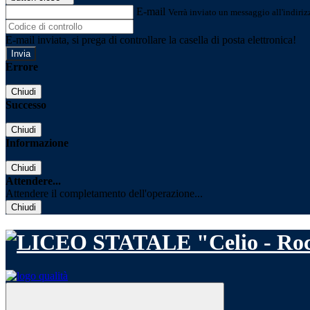
E-mail
Verrà inviato un messaggio all'indirizz
E-mail inviata, si prega di controllare la casella di posta elettronica!
Errore
Chiudi
Successo
Chiudi
Informazione
Chiudi
Attendere...
Attendere il completamento dell'operazione...
Chiudi