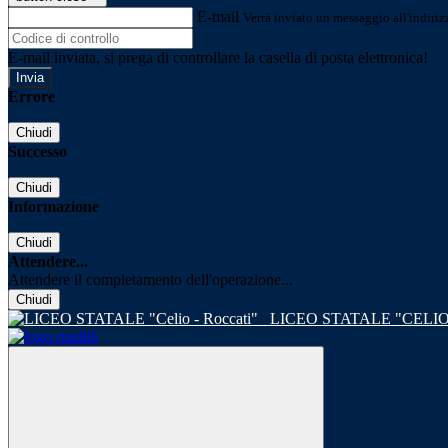
E-mail
Verrà inviato un messaggio all'indirizz
E-mail inviata, si prega di controllare la casella di posta elettronica!
Errore
Chiudi
Successo
Chiudi
Informazione
Chiudi
Attendere...
Attendere il completamento dell'operazione...
Chiudi
LICEO STATALE "CELIO