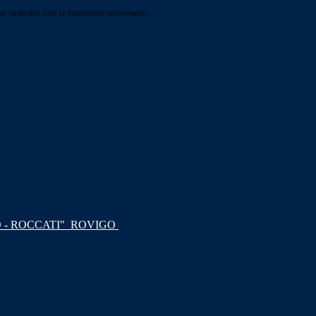
o indicato con le istruzioni necessarie.
 - ROCCATI"
ROVIGO