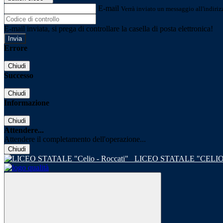
E-mail
Verrà inviato un messaggio all'indirizz
E-mail inviata, si prega di controllare la casella di posta elettronica!
Errore
Chiudi
Successo
Chiudi
Informazione
Chiudi
Attendere...
Attendere il completamento dell'operazione...
Chiudi
LICEO STATALE "CELIO