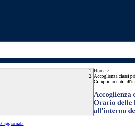
Home
>
Accoglienza classi pr
Comportamento all'inte
Accoglienza c
Orario delle
all'interno de
23 aggiornata