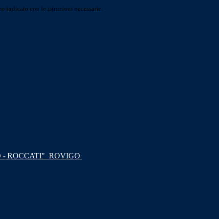
o indicato con le istruzioni necessarie.
 - ROCCATI"
ROVIGO