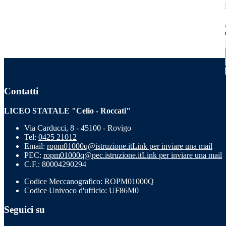
Contatti
LICEO STATALE "Celio - Roccati"
Via Carducci, 8 - 45100 - Rovigo
Tel:
0425 21012
Email:
ropm01000q@istruzione.it
Link per inviare una mail
PEC:
ropm01000q@pec.istruzione.it
Link per inviare una mail
C.F.: 80004290294
Codice Meccanografico: ROPM01000Q
Codice Univoco d'ufficio: UF86M0
Seguici su