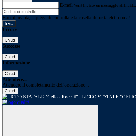
E-mail
Verrà inviato un messaggio all'indirizz
E-mail inviata, si prega di controllare la casella di posta elettronica!
Errore
Chiudi
Successo
Chiudi
Informazione
Chiudi
Attendere...
Attendere il completamento dell'operazione...
Chiudi
LICEO STATALE "CELIO