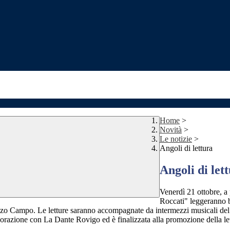
Home
>
Novità
>
Le notizie
>
Angoli di lettura
Angoli di let
Venerdì 21 ottobre, a p
Roccati" leggeranno bra
azzo Campo. Le letture saranno accompagnate da intermezzi musicali del c
aborazione con La Dante Rovigo ed è finalizzata alla promozione della le