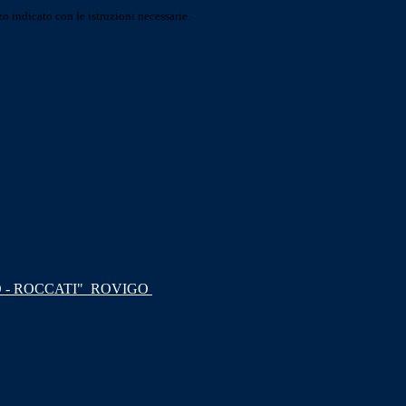
o indicato con le istruzioni necessarie.
 - ROCCATI"
ROVIGO