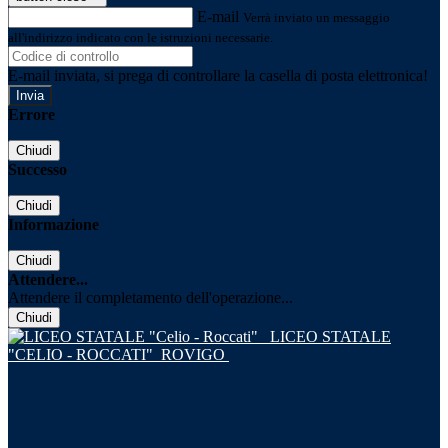
E-mail
Verrà inviato un messaggio
all'indirizzo indicato con le istruzioni necessarie.
E-mail inviata, si prega di controllare la casella di posta elettronica!
Errore
Chiudi
Successo
Chiudi
Informazione
Chiudi
Attendere...
Attendere il completamento dell'operazione...
Chiudi
LICEO STATALE
"CELIO - ROCCATI"
ROVIGO