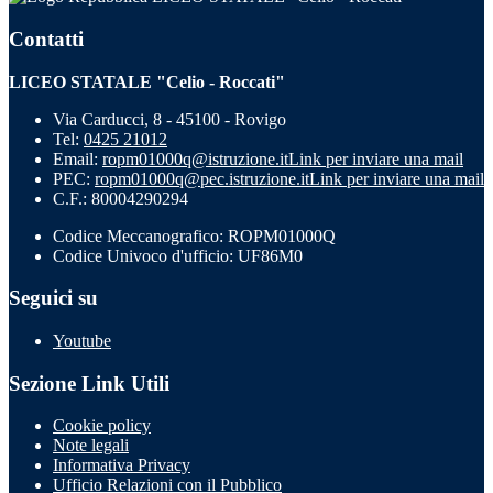
Contatti
LICEO STATALE "Celio - Roccati"
Via Carducci, 8 - 45100 - Rovigo
Tel:
0425 21012
Email:
ropm01000q@istruzione.it
Link per inviare una mail
PEC:
ropm01000q@pec.istruzione.it
Link per inviare una mail
C.F.: 80004290294
Codice Meccanografico: ROPM01000Q
Codice Univoco d'ufficio: UF86M0
Seguici su
Youtube
Sezione Link Utili
Cookie policy
Note legali
Informativa Privacy
Ufficio Relazioni con il Pubblico