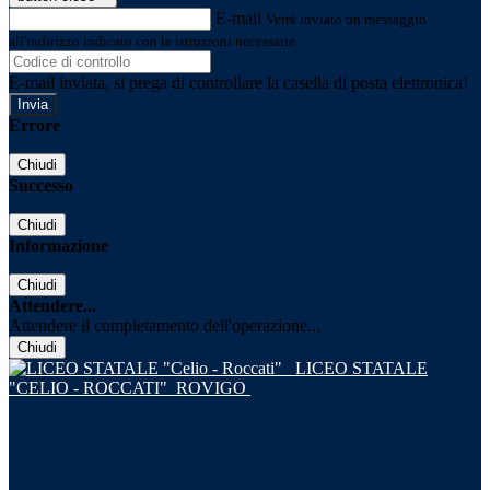
E-mail
Verrà inviato un messaggio
all'indirizzo indicato con le istruzioni necessarie.
E-mail inviata, si prega di controllare la casella di posta elettronica!
Errore
Chiudi
Successo
Chiudi
Informazione
Chiudi
Attendere...
Attendere il completamento dell'operazione...
Chiudi
LICEO STATALE
"CELIO - ROCCATI"
ROVIGO