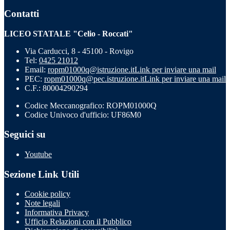
Contatti
LICEO STATALE "Celio - Roccati"
Via Carducci, 8 - 45100 - Rovigo
Tel:
0425 21012
Email:
ropm01000q@istruzione.it
Link per inviare una mail
PEC:
ropm01000q@pec.istruzione.it
Link per inviare una mail
C.F.: 80004290294
Codice Meccanografico: ROPM01000Q
Codice Univoco d'ufficio: UF86M0
Seguici su
Youtube
Sezione Link Utili
Cookie policy
Note legali
Informativa Privacy
Ufficio Relazioni con il Pubblico