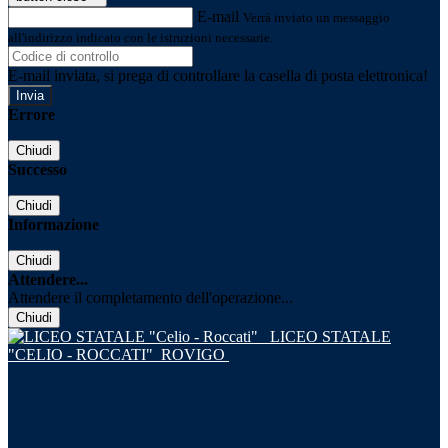
E-mail
Verrà inviato un messaggio
all'indirizzo indicato con le istruzioni necessarie.
E-mail inviata, si prega di controllare la casella di posta elettronica!
Errore
Chiudi
Successo
Chiudi
Informazione
Chiudi
Attendere...
Attendere il completamento dell'operazione...
Chiudi
LICEO STATALE
"CELIO - ROCCATI"
ROVIGO