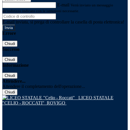
E-mail
Verrà inviato un messaggio
all'indirizzo indicato con le istruzioni necessarie.
E-mail inviata, si prega di controllare la casella di posta elettronica!
Errore
Chiudi
Successo
Chiudi
Informazione
Chiudi
Attendere...
Attendere il completamento dell'operazione...
Chiudi
LICEO STATALE
"CELIO - ROCCATI"
ROVIGO