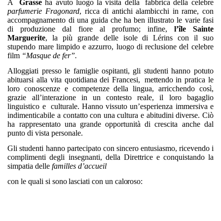
A
Grasse
ha avuto luogo la visita della
fabbrica della celebre
parfumerie Fragonard
, ricca di antichi alambicchi in rame, con
accompagnamento di una guida che ha ben illustrato le varie fasi
di produzione dal fiore al profumo; infine,
l’île Sainte
Marguerite
, la più grande delle isole di Lérins con il suo
stupendo mare limpido e azzurro, luogo di reclusione del celebre
film
“Masque de fer”.
Alloggiati presso le famiglie ospitanti, gli studenti hanno potuto
abituarsi alla vita quotidiana dei Francesi,
mettendo in pratica le
loro conoscenze e competenze della lingua, arricchendo così,
grazie all’interazione in un contesto reale, il loro bagaglio
linguistico e
culturale. Hanno vissuto un’esperienza immersiva e
indimenticabile a contatto con una cultura e abitudini diverse. Ciò
ha rappresentato una grande opportunità di crescita anche dal
punto di vista personale.
Gli studenti hanno partecipato con sincero entusiasmo, ricevendo i
complimenti degli insegnanti, della Direttrice e conquistando la
simpatia delle
familles d’accueil
con
le
quali
si
sono
lasciati
con
un
caloroso: