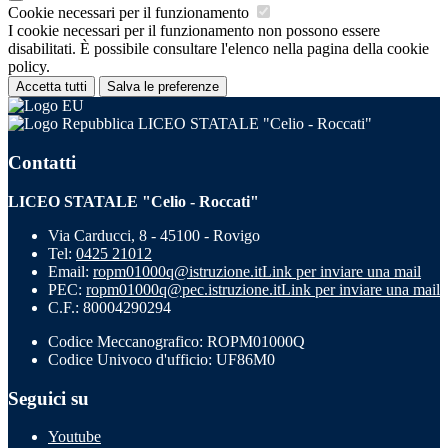
Cookie necessari per il funzionamento
I cookie necessari per il funzionamento non possono essere
disabilitati. È possibile consultare l'elenco nella pagina della cookie
policy.
Accetta tutti
Salva le preferenze
LICEO STATALE "Celio - Roccati"
Contatti
LICEO STATALE "Celio - Roccati"
Via Carducci, 8 - 45100 - Rovigo
Tel:
0425 21012
Email:
ropm01000q@istruzione.it
Link per inviare una mail
PEC:
ropm01000q@pec.istruzione.it
Link per inviare una mail
C.F.: 80004290294
Codice Meccanografico: ROPM01000Q
Codice Univoco d'ufficio: UF86M0
Seguici su
Youtube