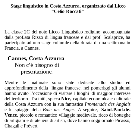
Stage linguistico in Costa Azzurra, organizzato dal Liceo
“Celio-Roccati”
La classe 2C del noto Liceo Linguistico rodigino, accompagnata
dalla prof.ssa Rizzo di lingua francese e dal prof. Scalaprice, ha
partecipato ad uno stage culturale della durata di una settimana in
Francia, a Cannes.
Cannes,
Costa
Azzurra
.
Non
c’è
bisogno
di
presentazione.
Mentre le mattinate sono state dedicate allo studio ed
approfondimento della
lingua francese, nei pomeriggi gli alunni
hanno avuto l’occasione di visitare i luoghi
di maggior interesse
del territorio. Tra tutti, spicca
Nice,
capitale economica e culturale
della Costa Azzurra con la sua fantastica
Promenade des Anglais
e le spiagge della
Baie des Anges
. A seguire,
Saint-Paul-de-
Vence
, piccolo e romantico villaggio medievale, ricco di botteghe
di artigiani e di ateliers di artisti, dove hanno soggiornato Picasso,
Chagall e Prévert.