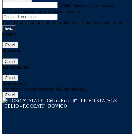
E-mail
Verrà inviato un messaggio
all'indirizzo indicato con le istruzioni necessarie.
E-mail inviata, si prega di controllare la casella di posta elettronica!
Errore
Chiudi
Successo
Chiudi
Informazione
Chiudi
Attendere...
Attendere il completamento dell'operazione...
Chiudi
LICEO STATALE
"CELIO - ROCCATI"
ROVIGO