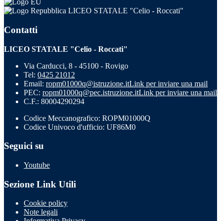
LICEO STATALE "Celio - Roccati"
Contatti
LICEO STATALE "Celio - Roccati"
Via Carducci, 8 - 45100 - Rovigo
Tel:
0425 21012
Email:
ropm01000q@istruzione.it
Link per inviare una mail
PEC:
ropm01000q@pec.istruzione.it
Link per inviare una mail
C.F.: 80004290294
Codice Meccanografico: ROPM01000Q
Codice Univoco d'ufficio: UF86M0
Seguici su
Youtube
Sezione Link Utili
Cookie policy
Note legali
Informativa Privacy