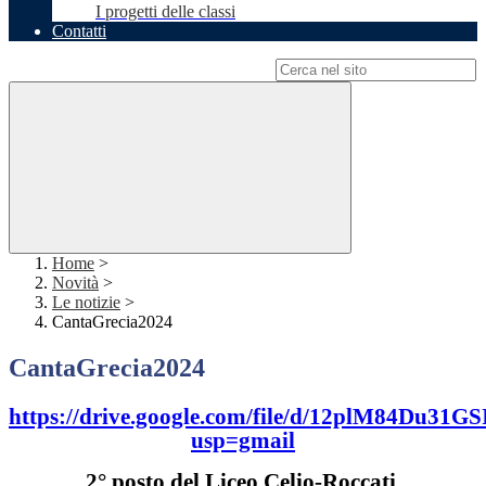
I progetti delle classi
Contatti
Campo di ricerca per le pagine del sito
Home
>
Novità
>
Le notizie
>
CantaGrecia2024
CantaGrecia2024
https://drive.google.com/file/d/12plM84Du
usp=gmail
2° posto del Liceo Celio-Roccati