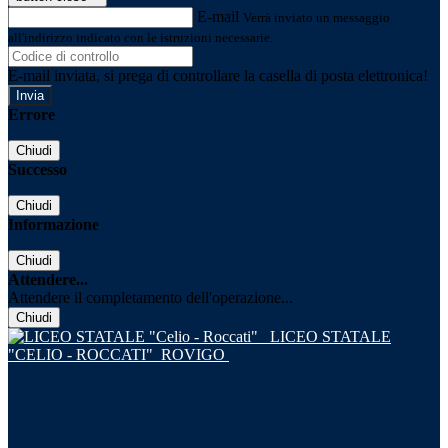
E-mail
Verrà inviato un messaggio
all'indirizzo indicato con le istruzioni necessarie.
E-mail inviata, si prega di controllare la casella di posta elettronica!
Errore
Chiudi
Successo
Chiudi
Informazione
Chiudi
Attendere...
Attendere il completamento dell'operazione...
Chiudi
LICEO STATALE
"CELIO - ROCCATI"
ROVIGO