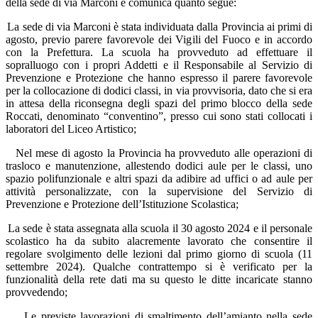
della sede di via Marconi e comunica quanto segue:
La sede di via Marconi è stata individuata dalla Provincia ai primi di
agosto, previo parere favorevole dei Vigili del Fuoco e in accordo
con la Prefettura. La scuola ha provveduto ad effettuare il
sopralluogo con i propri Addetti e il Responsabile al Servizio di
Prevenzione e Protezione che hanno espresso il parere favorevole
per la collocazione di dodici classi, in via provvisoria, dato che si era
in attesa della riconsegna degli spazi del primo blocco della sede
Roccati, denominato “conventino”, presso cui sono stati collocati i
laboratori del Liceo Artistico;
Nel mese di agosto la Provincia ha provveduto alle operazioni di
trasloco e manutenzione, allestendo dodici aule per le classi, uno
spazio polifunzionale e altri spazi da adibire ad uffici o ad aule per
attività personalizzate, con la supervisione del Servizio di
Prevenzione e Protezione dell’Istituzione Scolastica;
La sede è stata assegnata alla scuola il 30 agosto 2024 e il personale
scolastico ha da subito alacremente lavorato che consentire il
regolare svolgimento delle lezioni dal primo giorno di scuola (11
settembre 2024). Qualche contrattempo si è verificato per la
funzionalità della rete dati ma su questo le ditte incaricate stanno
provvedendo;
Le previste lavorazioni di smaltimento dell’amianto nella sede