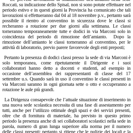
Roccati, su indicazione dello Spisal, non si sono potute effettuare nel
periodo estivo e in questi giorni la Provincia ha comunicato che tali
lavorazioni si effettueranno dal 04 al 18 novembre p.v., pertanto sarà
possibile il rientro al conventino in sicurezza dove le classi si
recheranno a rotazione per due giorni alla settimana. Le classi
torneranno temporaneamente tutte e dodici in via Marconi solo in
coincidenza del periodo di rimozione dell’amianto.
Dopo la
rimozione dell’amianto le classi torneranno al conventino, per le
attività di laboratorio, previo parere favorevole degli enti preposti;
Pertanto la presenza di dodici classi presso la sede di via Marconi è
solo temporanea, come ripetutamente il Dirigente e i suoi
collaboratori hanno detto a docenti e studenti, ad esempio in
occasione dell’assemblea dei rappresentanti di classe del 17
settembre u.s. Quando sarà in uso il conventino le classi presenti in
via Marconi saranno in ogni giornata sette o otto e occuperanno a
rotazione le aule più grandi.
La Dirigenza consapevole che l’attuale situazione di inserimento in
una nuova sede scolastica necessita di una fase di assestamento per
tutti, anche per l’utilizzo ottimale degli spazi e dei servizi presenti,
oltre che di fornitura di materiale, ha previsto in questo primo
periodo la presenza anche di sei collaboratori scolastici nella sede in
parola, numero di gran lunga superiore alla norma per il numero
delle classi presenti; pertanto si ritiene che le pulizie dei locali e la