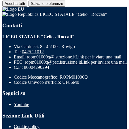
Accetta tutti
Salva le preferenze
LICEO STATALE "Celio - Roccati"
Contatti
LICEO STATALE "Celio - Roccati"
Via Carducci, 8 - 45100 - Rovigo
Tel:
0425 21012
Email:
ropm01000q@istruzione.it
Link per inviare una mail
PEC:
ropm01000q@pec.istruzione.it
Link per inviare una mail
C.F.: 80004290294
Codice Meccanografico: ROPM01000Q
Codice Univoco d'ufficio: UF86M0
Seguici su
Youtube
Sezione Link Utili
Cookie policy