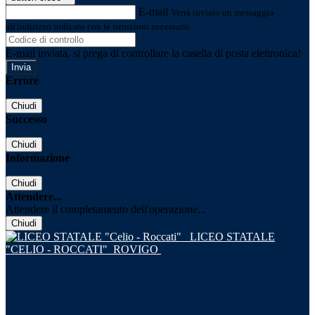
E-mail
Verrà inviato un messaggio
all'indirizzo indicato con le istruzioni necessarie.
E-mail inviata, si prega di controllare la casella di posta elettronica!
Errore
Chiudi
Successo
Chiudi
Informazione
Chiudi
Attendere...
Attendere il completamento dell'operazione...
Chiudi
LICEO STATALE
"CELIO - ROCCATI"
ROVIGO