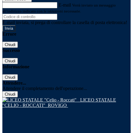
E-mail
Verrà inviato un messaggio
all'indirizzo indicato con le istruzioni necessarie.
E-mail inviata, si prega di controllare la casella di posta elettronica!
Errore
Chiudi
Successo
Chiudi
Informazione
Chiudi
Attendere...
Attendere il completamento dell'operazione...
Chiudi
LICEO STATALE
"CELIO - ROCCATI"
ROVIGO