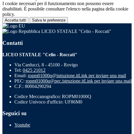
I cookie necessari per il funzionamento non possono essere
disabilitati. È possibile consultare l'elenco nella pagina della cookie
policy.
Accetta tutti
Salva le preferenze
LICEO STATALE "Celio - Roccati"
Contatti
LICEO STATALE "Celio - Roccati"
Via Carducci, 8 - 45100 - Rovigo
Tel:
0425 21012
Email:
ropm01000q@istruzione.it
Link per inviare una mail
PEC:
ropm01000q@pec.istruzione.it
Link per inviare una mail
C.F.: 80004290294
Codice Meccanografico: ROPM01000Q
Codice Univoco d'ufficio: UF86M0
Seguici su
Youtube