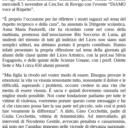
mercoledì 5 novembre al Cen.Ser. di Rovigo con l’evento “DiAMO
voce al Rispetto”.
“È proprio l’occasione per far riflettere i nostri ragazzi sul tema del
rispetto reciproco e della cura”, ha annotato la Dirigente scolastica,
Anna Maria Pastorelli, che ha ricordato come nel corso della
mattinata, promossa dall’associazione Blu Soccorso di Lusia, gli
studenti del triennio di tutti gli indirizzi del Liceo non siano stati
semplici uditori, ma abbiano portato il proprio contributo. Hanno
infatti presentato la propria riflessione sul tema della giornata gli
alunni delle classi quinte del Liceo Artistico, con la prof.ssa Silvia
Fogagnolo, e delle quinte delle Scienze Umane, con i proff. Odette
Sette e Ma I circa 650 alunni presenti
“Mia figlia la rivedo nel vostro modo di essere. Bisogna provare le
emozioni: la vita va vissuta nonostante tutto, nonostante il dolore e le
difficoltà, superando i problemi, occorre credere in una vita che
merita di essere vissuta. È sacra e quindi dovremmo onorarla nel
miglior modo possibile. Noi come fondazione parliamo per tutte le
vittime di violenza, vorremmo portare questo come messaggio e far
sì che ciascuno possa fare la sua parte nel piccolo, solo così si potrà
fare veramente la differenza”. A dirlo, Gino Cecchettin, padre di
Giulia Cecchettin, vittima di femminicidio. Ad intervallarlo, gli
interventi di Nicodemo Gentile, avvocato penalista e cassazionista,
già noto per l’assiduo impegno nelle vicende di rilevanza nazionale,