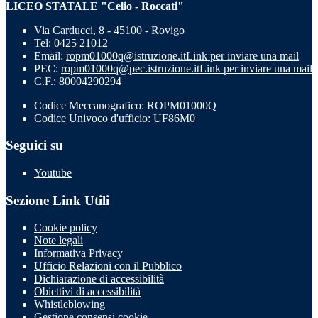
LICEO STATALE "Celio - Roccati"
Via Carducci, 8 - 45100 - Rovigo
Tel:
0425 21012
Email:
ropm01000q@istruzione.it
Link per inviare una mail
PEC:
ropm01000q@pec.istruzione.it
Link per inviare una mail
C.F.: 80004290294
Codice Meccanografico: ROPM01000Q
Codice Univoco d'ufficio: UF86M0
Seguici su
Youtube
Sezione Link Utili
Cookie policy
Note legali
Informativa Privacy
Ufficio Relazioni con il Pubblico
Dichiarazione di accessibilità
Obiettivi di accessibilità
Whistleblowing
Gestione consensi cookie