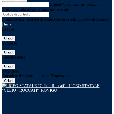
E-mail
Verrà inviato un messaggio
all'indirizzo indicato con le istruzioni necessarie.
E-mail inviata, si prega di controllare la casella di posta elettronica!
Errore
Chiudi
Successo
Chiudi
Informazione
Chiudi
Attendere...
Attendere il completamento dell'operazione...
Chiudi
LICEO STATALE
"CELIO - ROCCATI"
ROVIGO