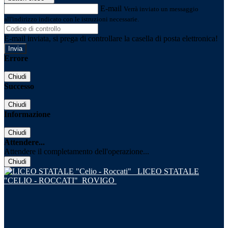
E-mail
Verrà inviato un messaggio
all'indirizzo indicato con le istruzioni necessarie.
E-mail inviata, si prega di controllare la casella di posta elettronica!
Errore
Chiudi
Successo
Chiudi
Informazione
Chiudi
Attendere...
Attendere il completamento dell'operazione...
Chiudi
LICEO STATALE
"CELIO - ROCCATI"
ROVIGO