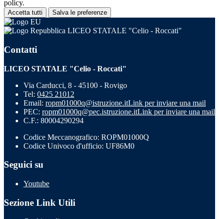
policy.
Accetta tutti
Salva le preferenze
LICEO STATALE "Celio - Roccati"
Contatti
LICEO STATALE "Celio - Roccati"
Via Carducci, 8 - 45100 - Rovigo
Tel:
0425 21012
Email:
ropm01000q@istruzione.it
Link per inviare una mail
PEC:
ropm01000q@pec.istruzione.it
Link per inviare una mail
C.F.: 80004290294
Codice Meccanografico: ROPM01000Q
Codice Univoco d'ufficio: UF86M0
Seguici su
Youtube
Sezione Link Utili