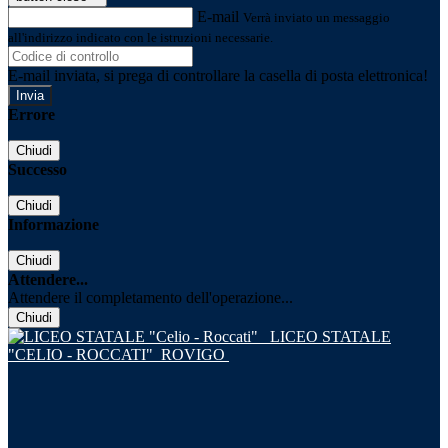
E-mail
Verrà inviato un messaggio
all'indirizzo indicato con le istruzioni necessarie.
E-mail inviata, si prega di controllare la casella di posta elettronica!
Errore
Chiudi
Successo
Chiudi
Informazione
Chiudi
Attendere...
Attendere il completamento dell'operazione...
Chiudi
LICEO STATALE
"CELIO - ROCCATI"
ROVIGO