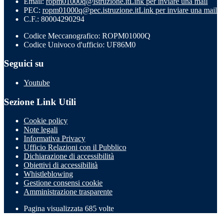
Email:
ropm01000q@istruzione.it
Link per inviare una mail
PEC:
ropm01000q@pec.istruzione.it
Link per inviare una mail
C.F.: 80004290294
Codice Meccanografico: ROPM01000Q
Codice Univoco d'ufficio: UF86M0
Seguici su
Youtube
Sezione Link Utili
Cookie policy
Note legali
Informativa Privacy
Ufficio Relazioni con il Pubblico
Dichiarazione di accessibilità
Obiettivi di accessibilità
Whistleblowing
Gestione consensi cookie
Amministrazione trasparente
Pagina visualizzata
685
volte