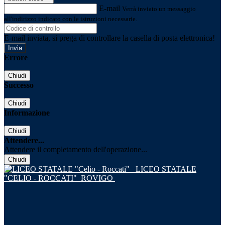
E-mail
Verrà inviato un messaggio
all'indirizzo indicato con le istruzioni necessarie.
E-mail inviata, si prega di controllare la casella di posta elettronica!
Errore
Chiudi
Successo
Chiudi
Informazione
Chiudi
Attendere...
Attendere il completamento dell'operazione...
Chiudi
LICEO STATALE
"CELIO - ROCCATI"
ROVIGO