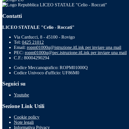
LICEO STATALE "Celio - Roccati"
Contatti
LICEO STATALE "Celio - Roccati"
Via Carducci, 8 - 45100 - Rovigo
Tel:
0425 21012
Email:
ropm01000q@istruzione.it
Link per inviare una mail
PEC:
ropm01000q@pec.istruzione.it
Link per inviare una mail
C.F.: 80004290294
Codice Meccanografico: ROPM01000Q
Codice Univoco d'ufficio: UF86M0
Seguici su
Youtube
Sezione Link Utili
Cookie policy
Note legali
Informativa Privacy