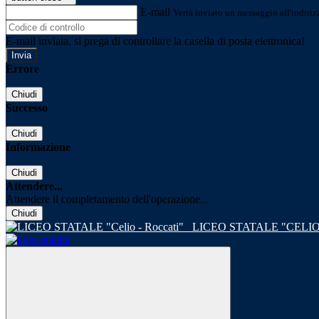
E-mail
Verrà inviato un messaggio all'indirizz
E-mail inviata, si prega di controllare la casella di posta elettronica!
Errore
Chiudi
Successo
Chiudi
Informazione
Chiudi
Attendere...
Attendere il completamento dell'operazione...
Chiudi
LICEO STATALE "CELIO