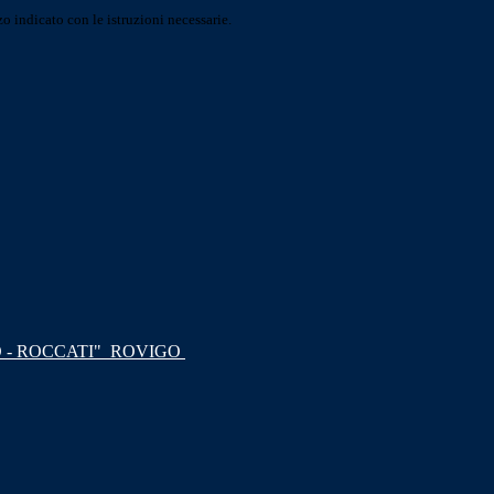
o indicato con le istruzioni necessarie.
 - ROCCATI"
ROVIGO