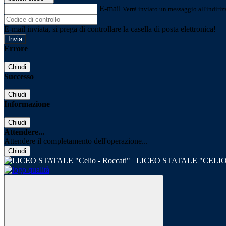
E-mail
Verrà inviato un messaggio all'indirizz
E-mail inviata, si prega di controllare la casella di posta elettronica!
Errore
Chiudi
Successo
Chiudi
Informazione
Chiudi
Attendere...
Attendere il completamento dell'operazione...
Chiudi
LICEO STATALE "CELIO