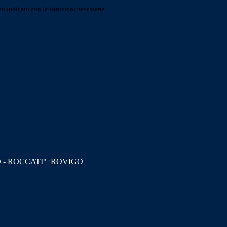
o indicato con le istruzioni necessarie.
 - ROCCATI"
ROVIGO