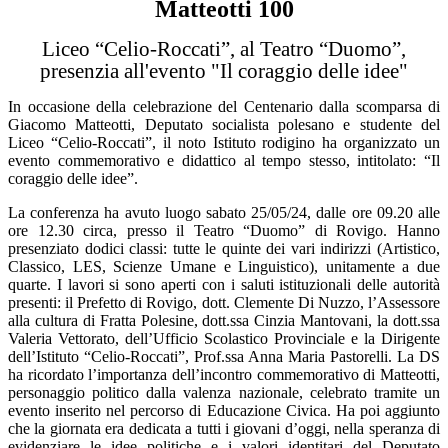
Matteotti 100
Liceo “Celio-Roccati”, al Teatro “Duomo”,
presenzia all'evento "Il coraggio delle idee"
In occasione della celebrazione del Centenario dalla scomparsa di
Giacomo Matteotti, Deputato socialista polesano e studente del
Liceo “Celio-Roccati”, il noto Istituto rodigino ha organizzato un
evento commemorativo e didattico al tempo stesso, intitolato: “Il
coraggio delle idee”.
La conferenza ha avuto luogo sabato 25/05/24, dalle ore 09.20 alle
ore 12.30 circa, presso il Teatro “Duomo” di Rovigo. Hanno
presenziato dodici classi: tutte le quinte dei vari indirizzi (Artistico,
Classico, LES, Scienze Umane e Linguistico), unitamente a due
quarte. I lavori si sono aperti con i saluti istituzionali delle autorità
presenti: il Prefetto di Rovigo, dott. Clemente Di Nuzzo, l’Assessore
alla cultura di Fratta Polesine, dott.ssa Cinzia Mantovani, la dott.ssa
Valeria Vettorato, dell’Ufficio Scolastico Provinciale e la Dirigente
dell’Istituto “Celio-Roccati”, Prof.ssa Anna Maria Pastorelli. La DS
ha ricordato l’importanza dell’incontro commemorativo di Matteotti,
personaggio politico dalla valenza nazionale, celebrato tramite un
evento inserito nel percorso di Educazione Civica. Ha poi aggiunto
che la giornata era dedicata a tutti i giovani d’oggi, nella speranza di
evidenziare le idee politiche e i valori identitari del Deputato