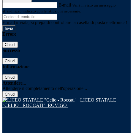
E-mail
Verrà inviato un messaggio
all'indirizzo indicato con le istruzioni necessarie.
E-mail inviata, si prega di controllare la casella di posta elettronica!
Errore
Chiudi
Successo
Chiudi
Informazione
Chiudi
Attendere...
Attendere il completamento dell'operazione...
Chiudi
LICEO STATALE
"CELIO - ROCCATI"
ROVIGO