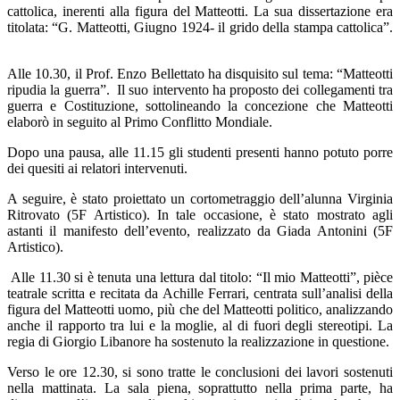
cattolica, inerenti alla figura del Matteotti. La sua dissertazione era
titolata: “G. Matteotti, Giugno 1924- il grido della stampa cattolica”.
Alle 10.30, il Prof. Enzo Bellettato ha disquisito sul tema: “Matteotti
ripudia la guerra”.
Il suo intervento ha proposto dei collegamenti tra
guerra e Costituzione, sottolineando la concezione che Matteotti
elaborò in seguito al Primo Conflitto Mondiale.
Dopo una pausa, alle 11.15 gli studenti presenti hanno potuto porre
dei quesiti ai relatori intervenuti.
A seguire, è stato proiettato un cortometraggio dell’alunna Virginia
Ritrovato (5F Artistico). In tale occasione, è stato mostrato agli
astanti il manifesto dell’evento, realizzato da Giada Antonini (5F
Artistico).
Alle 11.30 si è tenuta una lettura dal titolo: “Il mio Matteotti”, pièce
teatrale scritta e recitata da Achille Ferrari, centrata sull’analisi della
figura del Matteotti uomo, più che del Matteotti politico, analizzando
anche il rapporto tra lui e la moglie, al di fuori degli stereotipi. La
regia di Giorgio Libanore ha sostenuto la realizzazione in questione.
Verso le ore 12.30, si sono tratte le conclusioni dei lavori sostenuti
nella mattinata. La sala piena, soprattutto nella prima parte, ha