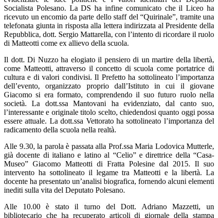
Socialista Polesano. La DS ha infine comunicato che il Liceo ha
ricevuto un encomio da parte dello staff del “Quirinale”, tramite una
telefonata giunta in risposta alla lettera indirizzata al Presidente della
Repubblica, dott. Sergio Mattarella, con l’intento di ricordare il ruolo
di Matteotti come ex allievo della scuola.
Il dott. Di Nuzzo ha elogiato il pensiero di un martire della libertà,
come Matteotti, attraverso il concetto di scuola come portatrice di
cultura e di valori condivisi. Il Prefetto ha sottolineato l’importanza
dell’evento, organizzato proprio dall’Istituto in cui il giovane
Giacomo si era formato, comprendendo il suo futuro ruolo nella
società. La dott.ssa Mantovani ha evidenziato, dal canto suo,
l’interessante e originale titolo scelto, chiedendosi quanto oggi possa
essere attuale. La dott.ssa Vettorato ha sottolineato l’importanza del
radicamento della scuola nella realtà.
Alle 9.30, la parola è passata alla Prof.ssa Maria Lodovica Mutterle,
già docente di italiano e latino al “Celio” e direttrice della “Casa-
Museo” Giacomo Matteotti di Fratta Polesine dal 2015. Il suo
intervento ha sottolineato il legame tra Matteotti e la libertà. La
docente ha presentato un’analisi biografica, fornendo alcuni elementi
inediti sulla vita del Deputato Polesano.
Alle 10.00 è stato il turno del Dott. Adriano Mazzetti, un
bibliotecario che ha recuperato articoli di giornale della stampa