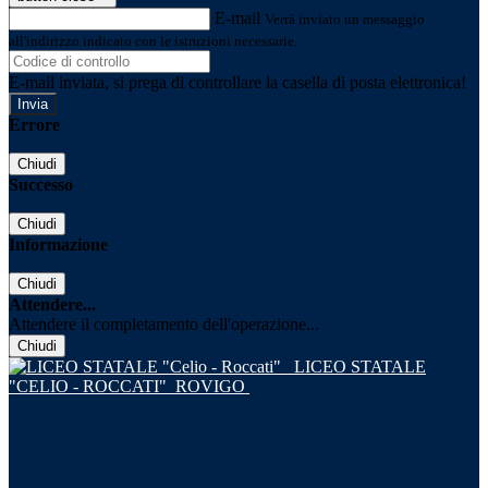
E-mail
Verrà inviato un messaggio
all'indirizzo indicato con le istruzioni necessarie.
E-mail inviata, si prega di controllare la casella di posta elettronica!
Errore
Chiudi
Successo
Chiudi
Informazione
Chiudi
Attendere...
Attendere il completamento dell'operazione...
Chiudi
LICEO STATALE
"CELIO - ROCCATI"
ROVIGO