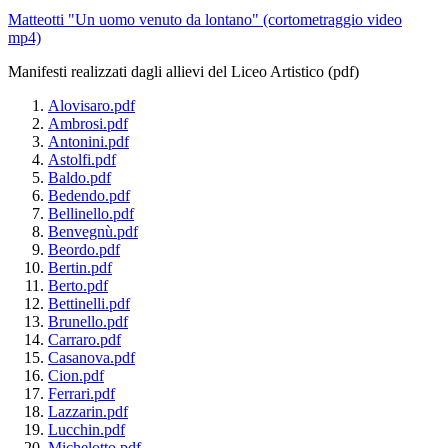
Matteotti "Un uomo venuto da lontano" (cortometraggio video
mp4)
Manifesti realizzati dagli allievi del Liceo Artistico (pdf)
Alovisaro.pdf
Ambrosi.pdf
Antonini.pdf
Astolfi.pdf
Baldo.pdf
Bedendo.pdf
Bellinello.pdf
Benvegnù.pdf
Beordo.pdf
Bertin.pdf
Berto.pdf
Bettinelli.pdf
Brunello.pdf
Carraro.pdf
Casanova.pdf
Cion.pdf
Ferrari.pdf
Lazzarin.pdf
Lucchin.pdf
Michelotto.pdf