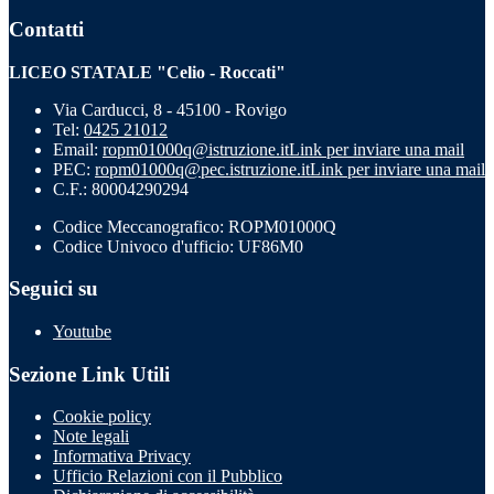
Contatti
LICEO STATALE "Celio - Roccati"
Via Carducci, 8 - 45100 - Rovigo
Tel:
0425 21012
Email:
ropm01000q@istruzione.it
Link per inviare una mail
PEC:
ropm01000q@pec.istruzione.it
Link per inviare una mail
C.F.: 80004290294
Codice Meccanografico: ROPM01000Q
Codice Univoco d'ufficio: UF86M0
Seguici su
Youtube
Sezione Link Utili
Cookie policy
Note legali
Informativa Privacy
Ufficio Relazioni con il Pubblico