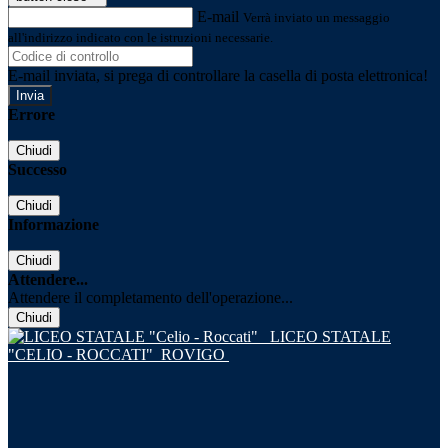
E-mail
Verrà inviato un messaggio
all'indirizzo indicato con le istruzioni necessarie.
E-mail inviata, si prega di controllare la casella di posta elettronica!
Errore
Chiudi
Successo
Chiudi
Informazione
Chiudi
Attendere...
Attendere il completamento dell'operazione...
Chiudi
LICEO STATALE
"CELIO - ROCCATI"
ROVIGO