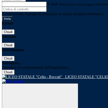
E-mail
Verrà inviato un messaggio all'indirizz
E-mail inviata, si prega di controllare la casella di posta elettronica!
Errore
Chiudi
Successo
Chiudi
Informazione
Chiudi
Attendere...
Attendere il completamento dell'operazione...
Chiudi
LICEO STATALE "CELIO