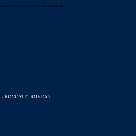
o indicato con le istruzioni necessarie.
 - ROCCATI"
ROVIGO