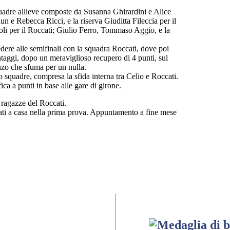
quadre allieve composte da Susanna Ghirardini e Alice
n e Rebecca Ricci, e la riserva Giuditta Fileccia per il
li per il Roccati; Giulio Ferro, Tommaso Aggio, e la
cedere alle semifinali con la squadra Roccati, dove poi
ntaggi, dopo un meraviglioso recupero di 4 punti, sul
onzo che sfuma per un nulla.
o squadre, compresa la sfida interna tr
a Celio e Roccati.
ica a punti in base alle gare di girone.
e ragazze del Roccati.
ati a casa nella prima prova. Appuntamento a fine mese