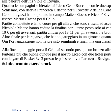
alla palestra dell’Itis Viola di Rovigo.
Quattro le compagini schierate dal Liceo Celio Roccati, con le due s
Schiesaro, con riserva Francesca Grisotto per il Roccati; Adelina Cordu
Celio. I ragazzi hanno portato in campo Matteo Stocco e Nicolo’ Savio
riserva Marius Catana per il Celio.
Partite combattute e tanto cuore per gli allievi che sono riusciti ad ac
Nicolo’ e Matteo hanno ceduto la finalina per il terzo posto solo ai va
10-6 per gli avversari; partita chiusa poi 13-11 per gli avversari, e br
Altro finale per le ragazze, che hanno
gareggiato in un giron
e a quattr
Qui l’organizzazione non ha previsto semifinali e finali, ma una classif
Alla fine il punteggio porta il Celio al secondo posto, e un bronzo all
Partenza più che buona dunque per il nostro Liceo con due trofei port
con le gare di Basket 3vs3 presso le palestre di via Parenzo a Rovigo.
#chibencominciaè
celiorock