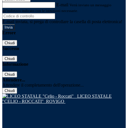
E-mail
Verrà inviato un messaggio
all'indirizzo indicato con le istruzioni necessarie.
E-mail inviata, si prega di controllare la casella di posta elettronica!
Errore
Chiudi
Successo
Chiudi
Informazione
Chiudi
Attendere...
Attendere il completamento dell'operazione...
Chiudi
LICEO STATALE
"CELIO - ROCCATI"
ROVIGO