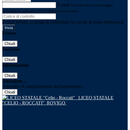
E-mail
Verrà inviato un messaggio
all'indirizzo indicato con le istruzioni necessarie.
E-mail inviata, si prega di controllare la casella di posta elettronica!
Errore
Chiudi
Successo
Chiudi
Informazione
Chiudi
Attendere...
Attendere il completamento dell'operazione...
Chiudi
LICEO STATALE
"CELIO - ROCCATI"
ROVIGO