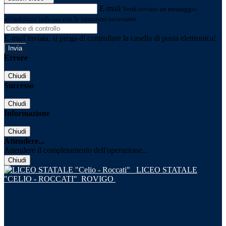
E-mail
Verrà inviato un messaggio
all'indirizzo indicato con le istruzioni necessarie.
E-mail inviata, si prega di controllare la casella di posta elettronica!
Errore
Chiudi
Successo
Chiudi
Informazione
Chiudi
Attendere...
Attendere il completamento dell'operazione...
Chiudi
LICEO STATALE
"CELIO - ROCCATI"
ROVIGO