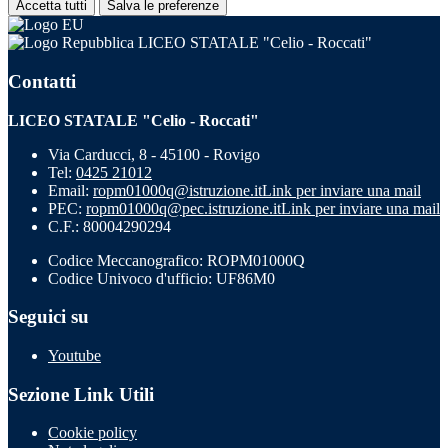
Accetta tutti
Salva le preferenze
LICEO STATALE "Celio - Roccati"
Contatti
LICEO STATALE "Celio - Roccati"
Via Carducci, 8 - 45100 - Rovigo
Tel:
0425 21012
Email:
ropm01000q@istruzione.it
Link per inviare una mail
PEC:
ropm01000q@pec.istruzione.it
Link per inviare una mail
C.F.: 80004290294
Codice Meccanografico: ROPM01000Q
Codice Univoco d'ufficio: UF86M0
Seguici su
Youtube
Sezione Link Utili
Cookie policy