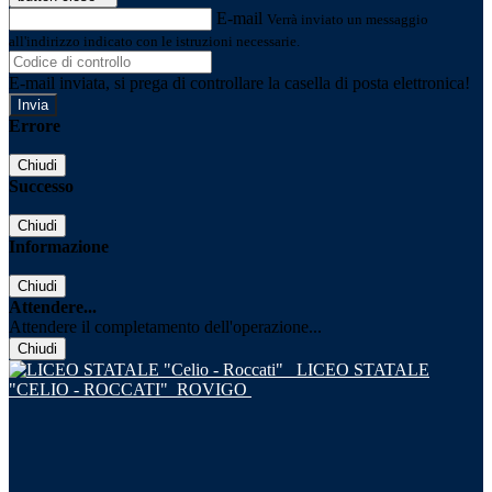
E-mail
Verrà inviato un messaggio
all'indirizzo indicato con le istruzioni necessarie.
E-mail inviata, si prega di controllare la casella di posta elettronica!
Errore
Chiudi
Successo
Chiudi
Informazione
Chiudi
Attendere...
Attendere il completamento dell'operazione...
Chiudi
LICEO STATALE
"CELIO - ROCCATI"
ROVIGO