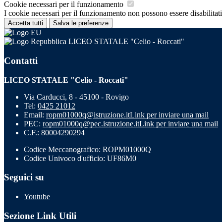
Cookie necessari per il funzionamento
I cookie necessari per il funzionamento non possono essere disabilitati.
Accetta tutti
Salva le preferenze
LICEO STATALE "Celio - Roccati"
Contatti
LICEO STATALE "Celio - Roccati"
Via Carducci, 8 - 45100 - Rovigo
Tel:
0425 21012
Email:
ropm01000q@istruzione.it
Link per inviare una mail
PEC:
ropm01000q@pec.istruzione.it
Link per inviare una mail
C.F.: 80004290294
Codice Meccanografico: ROPM01000Q
Codice Univoco d'ufficio: UF86M0
Seguici su
Youtube
Sezione Link Utili