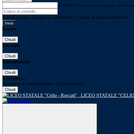
E-mail
Verrà inviato un messaggio all'indirizz
E-mail inviata, si prega di controllare la casella di posta elettronica!
Errore
Chiudi
Successo
Chiudi
Informazione
Chiudi
Attendere...
Attendere il completamento dell'operazione...
Chiudi
LICEO STATALE "CELIO