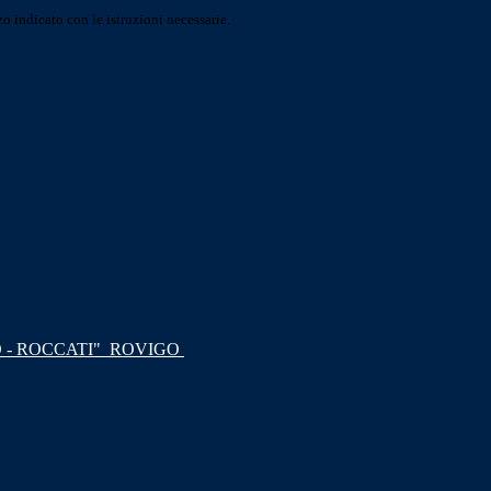
o indicato con le istruzioni necessarie.
 - ROCCATI"
ROVIGO