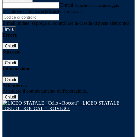
E-mail
Verrà inviato un messaggio
all'indirizzo indicato con le istruzioni necessarie.
E-mail inviata, si prega di controllare la casella di posta elettronica!
Errore
Chiudi
Successo
Chiudi
Informazione
Chiudi
Attendere...
Attendere il completamento dell'operazione...
Chiudi
LICEO STATALE
"CELIO - ROCCATI"
ROVIGO