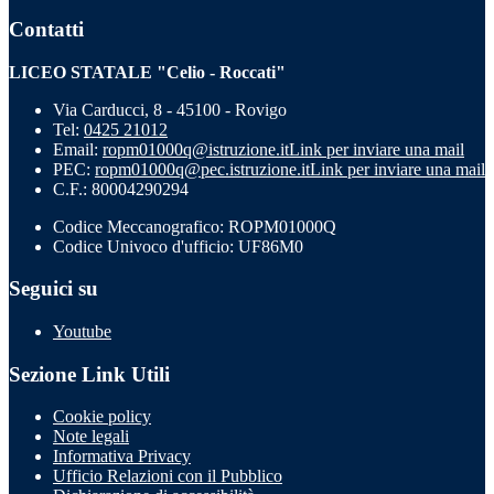
Contatti
LICEO STATALE "Celio - Roccati"
Via Carducci, 8 - 45100 - Rovigo
Tel:
0425 21012
Email:
ropm01000q@istruzione.it
Link per inviare una mail
PEC:
ropm01000q@pec.istruzione.it
Link per inviare una mail
C.F.: 80004290294
Codice Meccanografico: ROPM01000Q
Codice Univoco d'ufficio: UF86M0
Seguici su
Youtube
Sezione Link Utili
Cookie policy
Note legali
Informativa Privacy
Ufficio Relazioni con il Pubblico