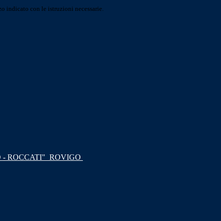
o indicato con le istruzioni necessarie.
 - ROCCATI"
ROVIGO