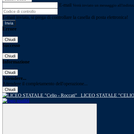
E-mail
Verrà inviato un messaggio all'indirizz
E-mail inviata, si prega di controllare la casella di posta elettronica!
Errore
Chiudi
Successo
Chiudi
Informazione
Chiudi
Attendere...
Attendere il completamento dell'operazione...
Chiudi
LICEO STATALE "CELIO