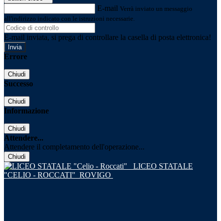
E-mail
Verrà inviato un messaggio
all'indirizzo indicato con le istruzioni necessarie.
E-mail inviata, si prega di controllare la casella di posta elettronica!
Errore
Chiudi
Successo
Chiudi
Informazione
Chiudi
Attendere...
Attendere il completamento dell'operazione...
Chiudi
LICEO STATALE
"CELIO - ROCCATI"
ROVIGO