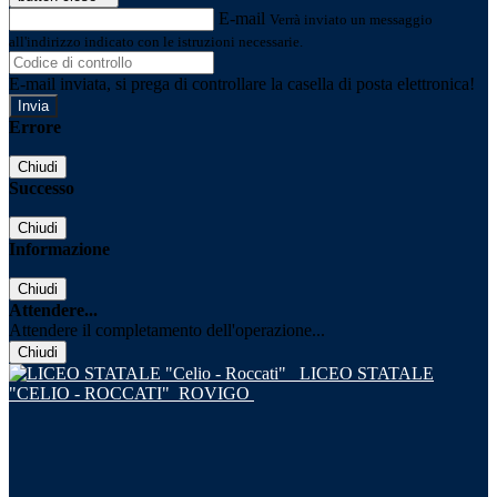
E-mail
Verrà inviato un messaggio
all'indirizzo indicato con le istruzioni necessarie.
E-mail inviata, si prega di controllare la casella di posta elettronica!
Errore
Chiudi
Successo
Chiudi
Informazione
Chiudi
Attendere...
Attendere il completamento dell'operazione...
Chiudi
LICEO STATALE
"CELIO - ROCCATI"
ROVIGO