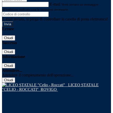
E-mail
Verrà inviato un messaggio
all'indirizzo indicato con le istruzioni necessarie.
E-mail inviata, si prega di controllare la casella di posta elettronica!
Errore
Chiudi
Successo
Chiudi
Informazione
Chiudi
Attendere...
Attendere il completamento dell'operazione...
Chiudi
LICEO STATALE
"CELIO - ROCCATI"
ROVIGO