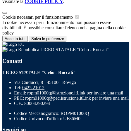
visionare la
COOKIE POLICY
.
Cookie necessari per il funzionamento
I cookie necessari per il funzionamento non possono essere
disabilitati. È possibile consultare l'elenco nella pagina della cookie
policy.
Accetta tutti
Salva le preferenze
LICEO STATALE "Celio - Roccati"
Contatti
LICEO STATALE "Celio - Roccati"
Via Carducci, 8 - 45100 - Rovigo
Tel:
0425 21012
Email:
ropm01000q@istruzione.it
Link per inviare una mail
PEC:
ropm01000q@pec.istruzione.it
Link per inviare una mail
C.F.: 80004290294
Codice Meccanografico: ROPM01000Q
Codice Univoco d'ufficio: UF86M0
Seguici su