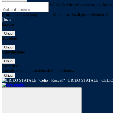
E-mail
Verrà inviato un messaggio all'indirizz
E-mail inviata, si prega di controllare la casella di posta elettronica!
Errore
Chiudi
Successo
Chiudi
Informazione
Chiudi
Attendere...
Attendere il completamento dell'operazione...
Chiudi
LICEO STATALE "CELIO