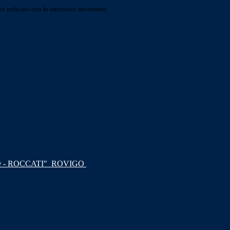
o indicato con le istruzioni necessarie.
 - ROCCATI"
ROVIGO