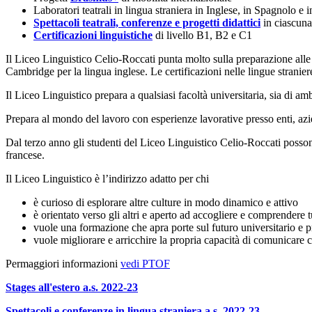
Laboratori teatrali in lingua straniera in Inglese, in Spagnolo e 
Spettacoli teatrali, conferenze e progetti didattici
in ciascuna 
Certificazioni linguistiche
di livello B1, B2 e C1
Il Liceo Linguistico Celio-Roccati punta molto sulla preparazione alle c
Cambridge per la lingua inglese. Le certificazioni nelle lingue stranie
Il Liceo Linguistico prepara a qualsiasi facoltà universitaria, sia di amb
Prepara al mondo del lavoro con esperienze lavorative presso enti, azie
Dal terzo anno gli studenti del Liceo Linguistico Celio-Roccati posso
francese.
Il Liceo Linguistico è l’indirizzo adatto per chi
è curioso di esplorare altre culture in modo dinamico e attivo
è orientato verso gli altri e aperto ad accogliere e comprendere 
vuole una formazione che apra porte sul futuro universitario e pr
vuole migliorare e arricchire la propria capacità di comunicare 
Per
maggiori informazioni
vedi PTOF
Stages all'estero a.s. 2022-23
Spettacoli e conferenze in lingua straniera a.s. 2022-23