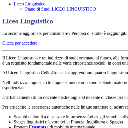
Liceo Linguistico
Piano di Studi LICEO LINGUISTICO
Liceo Linguistico
La sezione aggiornata per consultare i Percorsi di studio è raggiungib
Clicca per accedere
Il Liceo Linguistico è un indirizzo di studi orientato al futuro, alla 
è un requisito fondamentale nelle varie circostanze sociali, in corsi univ
Al Liceo Linguistico Celio-Roccati si apprendono quattro lingue s
Nell’indirizzo linguistico le lingue straniere non sono soltanto materie 
esperienziale.
L’affiancamento di un docente madrelingua al docente di classe per un’or
Per arricchire le esperienze autentiche nelle lingue straniere ai nostri 
Scambi culturali a distanza e in presenza (ad es. gli scambi a d
Stages linguistici e lavorativi in Francia, Inghilterra e Spagna
Progetti
Erasmus+
di mobilità internazionale