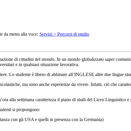
ile da menu alla voce:
Servizi > Percorsi di studio
formazione di cittadini del mondo. In un mondo globalizzato saper comuni
ersitari e in qualsiasi situazione lavorativa.
traniere. Lo studente è libero di abbinare all’INGLESE altre due li
scolastiche, ma sono anche esperienze da vivere. Infatti, ciò che caratteri
a alla settimana caratterizza il piano di studi del Liceo Linguistico e p
studenti si propongono:
istanza con gli USA e quelli in presenza con la Germania)