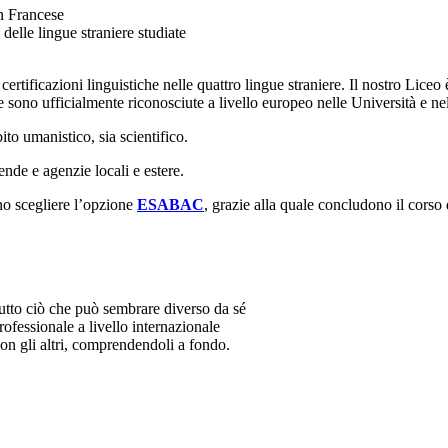
in Francese
delle lingue straniere studiate
ertificazioni linguistiche nelle quattro lingue straniere. Il nostro Liceo
re sono ufficialmente riconosciute a livello europeo nelle Università e n
ito umanistico, sia scientifico.
nde e agenzie locali e estere.
no scegliere l’opzione
ESABAC
, grazie alla quale concludono il corso
tutto ciò che può sembrare diverso da sé
ofessionale a livello internazionale
con gli altri, comprendendoli a fondo.