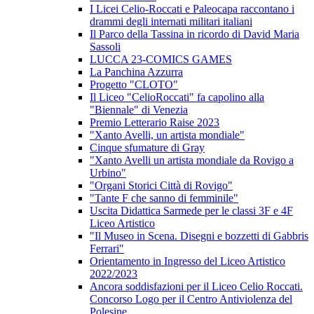
I Licei Celio-Roccati e Paleocapa raccontano i
drammi degli internati militari italiani
Il Parco della Tassina in ricordo di David Maria
Sassoli
LUCCA 23-COMICS GAMES
La Panchina Azzurra
Progetto "CLOTO"
Il Liceo "CelioRoccati" fa capolino alla
"Biennale" di Venezia
Premio Letterario Raise 2023
"Xanto Avelli, un artista mondiale"
Cinque sfumature di Gray
"Xanto Avelli un artista mondiale da Rovigo a
Urbino"
"Organi Storici Città di Rovigo"
"Tante F che sanno di femminile"
Uscita Didattica Sarmede per le classi 3F e 4F
Liceo Artistico
"Il Museo in Scena. Disegni e bozzetti di Gabbris
Ferrari"
Orientamento in Ingresso del Liceo Artistico
2022/2023
Ancora soddisfazioni per il Liceo Celio Roccati.
Concorso Logo per il Centro Antiviolenza del
Polesine.