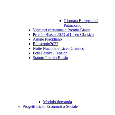
Giornata Europea del
Patrimonio
Vincitori certamina e Premio Biasin
Premio Biasin 2023 al Liceo Classico
Agone Placidiano
Eduscopio2022
Notte Nazionale Liceo Classico
Pcto Festival Tensioni
Statuto Premio Biasin
Modulo domanda
Progetti Liceo Economico Sociale