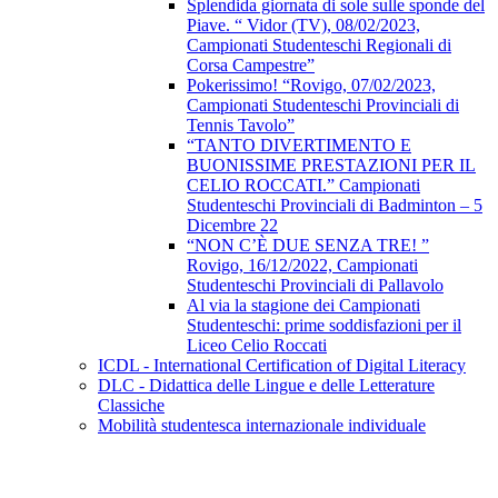
Splendida giornata di sole sulle sponde del
Piave. “ Vidor (TV), 08/02/2023,
Campionati Studenteschi Regionali di
Corsa Campestre”
Pokerissimo! “Rovigo, 07/02/2023,
Campionati Studenteschi Provinciali di
Tennis Tavolo”
“TANTO DIVERTIMENTO E
BUONISSIME PRESTAZIONI PER IL
CELIO ROCCATI.” Campionati
Studenteschi Provinciali di Badminton – 5
Dicembre 22
“NON C’È DUE SENZA TRE! ”
Rovigo, 16/12/2022, Campionati
Studenteschi Provinciali di Pallavolo
Al via la stagione dei Campionati
Studenteschi: prime soddisfazioni per il
Liceo Celio Roccati
ICDL - International Certification of Digital Literacy
DLC - Didattica delle Lingue e delle Letterature
Classiche
Mobilità studentesca internazionale individuale