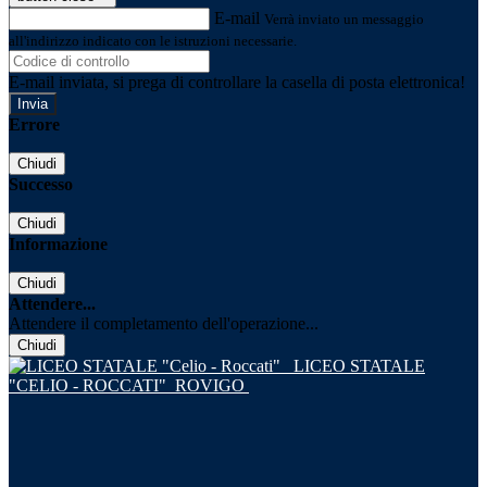
E-mail
Verrà inviato un messaggio
all'indirizzo indicato con le istruzioni necessarie.
E-mail inviata, si prega di controllare la casella di posta elettronica!
Errore
Chiudi
Successo
Chiudi
Informazione
Chiudi
Attendere...
Attendere il completamento dell'operazione...
Chiudi
LICEO STATALE
"CELIO - ROCCATI"
ROVIGO