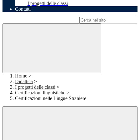
I progetti delle classi
Contatti
Campo di ricerca per le pagine del sito
Home
>
Didattica
>
I progetti delle classi
>
Certificazioni linguistiche
>
Certificazioni nelle Lingue Straniere