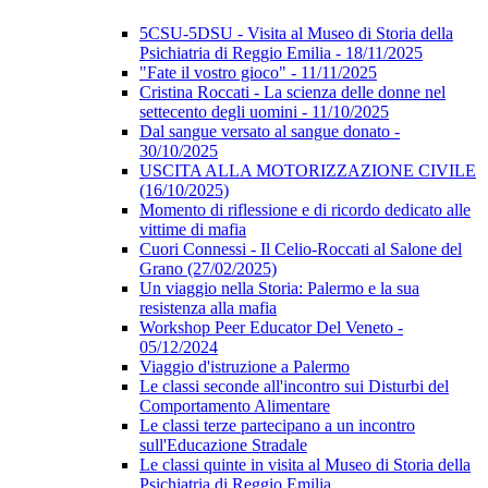
5CSU-5DSU - Visita al Museo di Storia della
Psichiatria di Reggio Emilia - 18/11/2025
"Fate il vostro gioco" - 11/11/2025
Cristina Roccati - La scienza delle donne nel
settecento degli uomini - 11/10/2025
Dal sangue versato al sangue donato -
30/10/2025
USCITA ALLA MOTORIZZAZIONE CIVILE
(16/10/2025)
Momento di riflessione e di ricordo dedicato alle
vittime di mafia
Cuori Connessi - Il Celio-Roccati al Salone del
Grano (27/02/2025)
Un viaggio nella Storia: Palermo e la sua
resistenza alla mafia
Workshop Peer Educator Del Veneto -
05/12/2024
Viaggio d'istruzione a Palermo
Le classi seconde all'incontro sui Disturbi del
Comportamento Alimentare
Le classi terze partecipano a un incontro
sull'Educazione Stradale
Le classi quinte in visita al Museo di Storia della
Psichiatria di Reggio Emilia