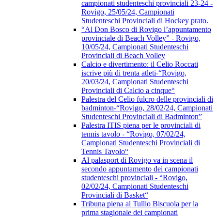
campionati studenteschi provinciali 23-24 -
Rovigo, 25/05/24, Campionati
Studenteschi Provinciali di Hockey prato.
“Al Don Bosco di Rovigo l’appuntamento
provinciale di Beach Volley” - Rovigo,
10/05/24, Campionati Studenteschi
Provinciali di Beach Volley
Calcio e divertimento: il Celio Roccati
iscrive più di trenta atleti-“Rovigo,
20/03/24, Campionati Studenteschi
Provinciali di Calcio a cinque“
Palestra del Celio fulcro delle provinciali di
badminton-“Rovigo, 28/02/24, Campionati
Studenteschi Provinciali di Badminton”
Palestra ITIS piena per le provinciali di
tennis tavolo - “Rovigo, 07/02/24,
Campionati Studenteschi Provinciali di
Tennis Tavolo“
Al palasport di Rovigo va in scena il
secondo appuntamento dei campionati
studenteschi provinciali - “Rovigo,
02/02/24, Campionati Studenteschi
Provinciali di Basket“
Tribuna piena al Tullio Biscuola per la
prima stagionale dei campionati