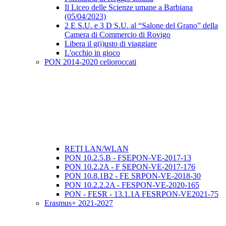
Il Liceo delle Scienze umane a Barbiana
(05/04/2023)
2 E S.U. e 3 D S.U. al “Salone del Grano” della
Camera di Commercio di Rovigo
Libera il g(i)usto di viaggiare
L'occhio in gioco
PON 2014-2020 celioroccati
RETI LAN/WLAN
PON 10.2.5.B - FSEPON-VE-2017-13
PON 10.2.2A - F SEPON-VE-2017-176
PON 10.8.1B2 - FE SRPON-VE-2018-30
PON 10.2.2.2A - FESPON-VE-2020-165
PON - FESR - 13.1.1A FESRPON-VE2021-75
Erasmus+ 2021-2027