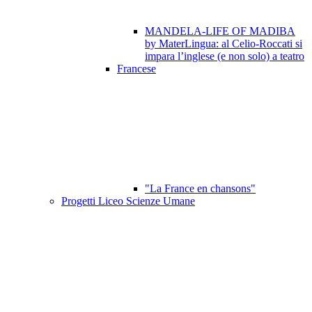
MANDELA-LIFE OF MADIBA
by MaterLingua: al Celio-Roccati si
impara l’inglese (e non solo) a teatro
Francese
"La France en chansons"
Progetti Liceo Scienze Umane