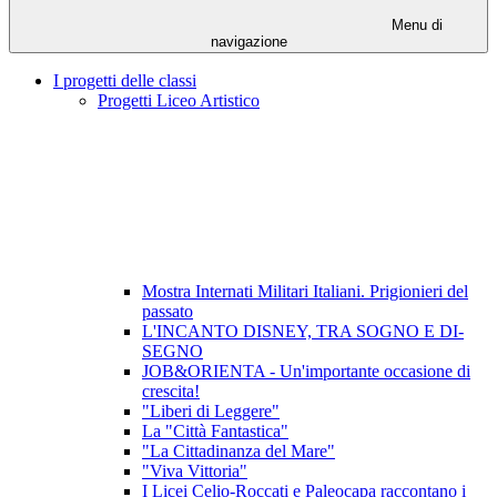
Menu di
navigazione
I progetti delle classi
Progetti Liceo Artistico
Mostra Internati Militari Italiani. Prigionieri del
passato
L'INCANTO DISNEY, TRA SOGNO E DI-
SEGNO
JOB&ORIENTA - Un'importante occasione di
crescita!
"Liberi di Leggere"
La "Città Fantastica"
"La Cittadinanza del Mare"
"Viva Vittoria"
I Licei Celio-Roccati e Paleocapa raccontano i