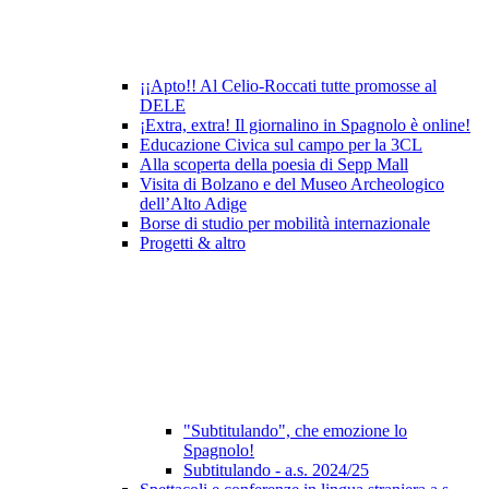
¡¡Apto!! Al Celio-Roccati tutte promosse al
DELE
¡Extra, extra! Il giornalino in Spagnolo è online!
Educazione Civica sul campo per la 3CL
Alla scoperta della poesia di Sepp Mall
Visita di Bolzano e del Museo Archeologico
dell’Alto Adige
Borse di studio per mobilità internazionale
Progetti & altro
"Subtitulando", che emozione lo
Spagnolo!
Subtitulando - a.s. 2024/25