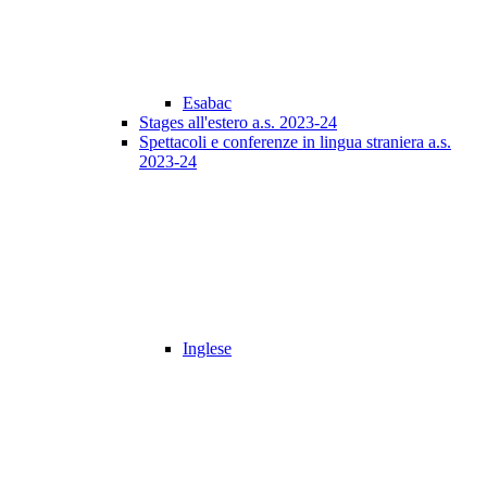
Esabac
Stages all'estero a.s. 2023-24
Spettacoli e conferenze in lingua straniera a.s.
2023-24
Inglese