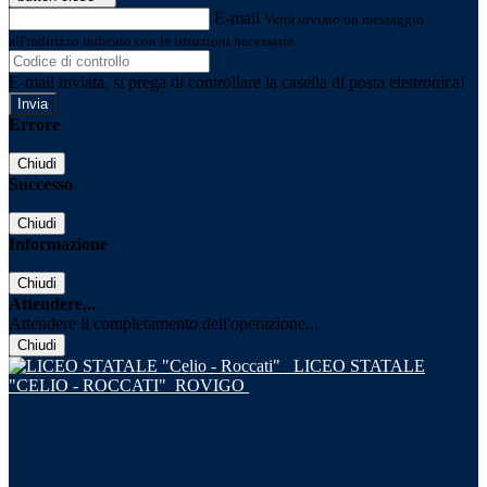
E-mail
Verrà inviato un messaggio
all'indirizzo indicato con le istruzioni necessarie.
E-mail inviata, si prega di controllare la casella di posta elettronica!
Errore
Chiudi
Successo
Chiudi
Informazione
Chiudi
Attendere...
Attendere il completamento dell'operazione...
Chiudi
LICEO STATALE
"CELIO - ROCCATI"
ROVIGO