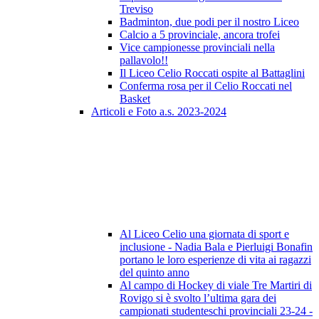
Treviso
Badminton, due podi per il nostro Liceo
Calcio a 5 provinciale, ancora trofei
Vice campionesse provinciali nella
pallavolo!!
Il Liceo Celio Roccati ospite al Battaglini
Conferma rosa per il Celio Roccati nel
Basket
Articoli e Foto a.s. 2023-2024
Al Liceo Celio una giornata di sport e
inclusione - Nadia Bala e Pierluigi Bonafin
portano le loro esperienze di vita ai ragazzi
del quinto anno
Al campo di Hockey di viale Tre Martiri di
Rovigo si è svolto l’ultima gara dei
campionati studenteschi provinciali 23-24 -