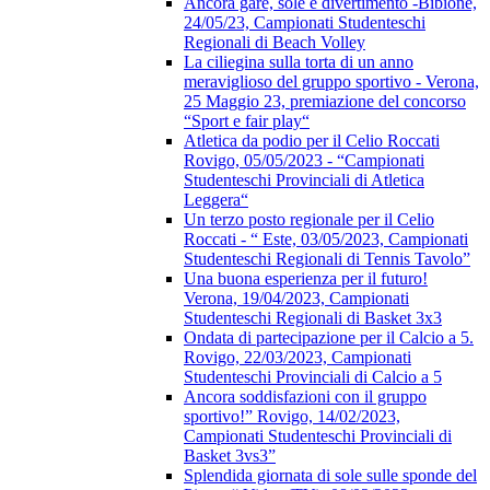
Ancora gare, sole e divertimento -Bibione,
24/05/23, Campionati Studenteschi
Regionali di Beach Volley
La ciliegina sulla torta di un anno
meraviglioso del gruppo sportivo - Verona,
25 Maggio 23, premiazione del concorso
“Sport e fair play“
Atletica da podio per il Celio Roccati
Rovigo, 05/05/2023 - “Campionati
Studenteschi Provinciali di Atletica
Leggera“
Un terzo posto regionale per il Celio
Roccati - “ Este, 03/05/2023, Campionati
Studenteschi Regionali di Tennis Tavolo”
Una buona esperienza per il futuro!
Verona, 19/04/2023, Campionati
Studenteschi Regionali di Basket 3x3
Ondata di partecipazione per il Calcio a 5.
Rovigo, 22/03/2023, Campionati
Studenteschi Provinciali di Calcio a 5
Ancora soddisfazioni con il gruppo
sportivo!” Rovigo, 14/02/2023,
Campionati Studenteschi Provinciali di
Basket 3vs3”
Splendida giornata di sole sulle sponde del