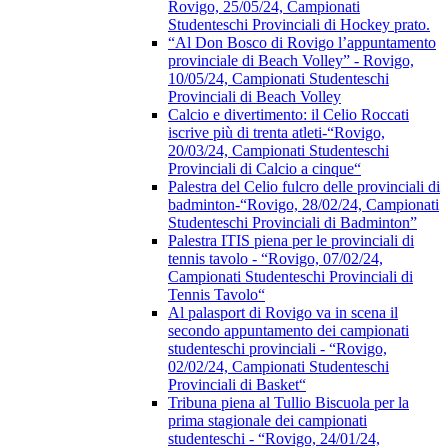
Rovigo, 25/05/24, Campionati
Studenteschi Provinciali di Hockey prato.
“Al Don Bosco di Rovigo l’appuntamento
provinciale di Beach Volley” - Rovigo,
10/05/24, Campionati Studenteschi
Provinciali di Beach Volley
Calcio e divertimento: il Celio Roccati
iscrive più di trenta atleti-“Rovigo,
20/03/24, Campionati Studenteschi
Provinciali di Calcio a cinque“
Palestra del Celio fulcro delle provinciali di
badminton-“Rovigo, 28/02/24, Campionati
Studenteschi Provinciali di Badminton”
Palestra ITIS piena per le provinciali di
tennis tavolo - “Rovigo, 07/02/24,
Campionati Studenteschi Provinciali di
Tennis Tavolo“
Al palasport di Rovigo va in scena il
secondo appuntamento dei campionati
studenteschi provinciali - “Rovigo,
02/02/24, Campionati Studenteschi
Provinciali di Basket“
Tribuna piena al Tullio Biscuola per la
prima stagionale dei campionati
studenteschi - “Rovigo, 24/01/24,