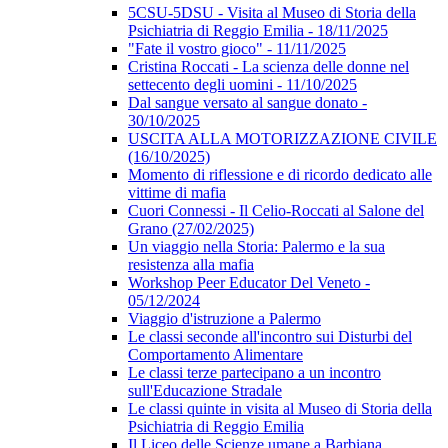
5CSU-5DSU - Visita al Museo di Storia della
Psichiatria di Reggio Emilia - 18/11/2025
"Fate il vostro gioco" - 11/11/2025
Cristina Roccati - La scienza delle donne nel
settecento degli uomini - 11/10/2025
Dal sangue versato al sangue donato -
30/10/2025
USCITA ALLA MOTORIZZAZIONE CIVILE
(16/10/2025)
Momento di riflessione e di ricordo dedicato alle
vittime di mafia
Cuori Connessi - Il Celio-Roccati al Salone del
Grano (27/02/2025)
Un viaggio nella Storia: Palermo e la sua
resistenza alla mafia
Workshop Peer Educator Del Veneto -
05/12/2024
Viaggio d'istruzione a Palermo
Le classi seconde all'incontro sui Disturbi del
Comportamento Alimentare
Le classi terze partecipano a un incontro
sull'Educazione Stradale
Le classi quinte in visita al Museo di Storia della
Psichiatria di Reggio Emilia
Il Liceo delle Scienze umane a Barbiana