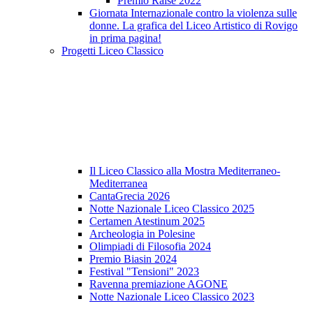
Premio Raise 2022
Giornata Internazionale contro la violenza sulle
donne. La grafica del Liceo Artistico di Rovigo
in prima pagina!
Progetti Liceo Classico
Il Liceo Classico alla Mostra Mediterraneo-
Mediterranea
CantaGrecia 2026
Notte Nazionale Liceo Classico 2025
Certamen Atestinum 2025
Archeologia in Polesine
Olimpiadi di Filosofia 2024
Premio Biasin 2024
Festival "Tensioni" 2023
Ravenna premiazione AGONE
Notte Nazionale Liceo Classico 2023