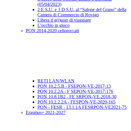
(05/04/2023)
2 E S.U. e 3 D S.U. al “Salone del Grano” della
Camera di Commercio di Rovigo
Libera il g(i)usto di viaggiare
L'occhio in gioco
PON 2014-2020 celioroccati
RETI LAN/WLAN
PON 10.2.5.B - FSEPON-VE-2017-13
PON 10.2.2A - F SEPON-VE-2017-176
PON 10.8.1B2 - FE SRPON-VE-2018-30
PON 10.2.2.2A - FESPON-VE-2020-165
PON - FESR - 13.1.1A FESRPON-VE2021-75
Erasmus+ 2021-2027