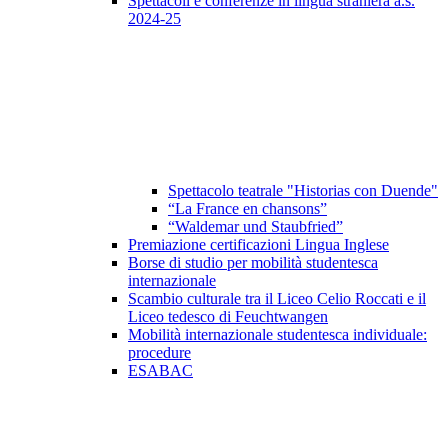
Spettacoli e conferenze in lingua straniera a.s.
2024-25
Spettacolo teatrale "Historias con Duende"
“La France en chansons”
“Waldemar und Staubfried”
Premiazione certificazioni Lingua Inglese
Borse di studio per mobilità studentesca
internazionale
Scambio culturale tra il Liceo Celio Roccati e il
Liceo tedesco di Feuchtwangen
Mobilità internazionale studentesca individuale:
procedure
ESABAC