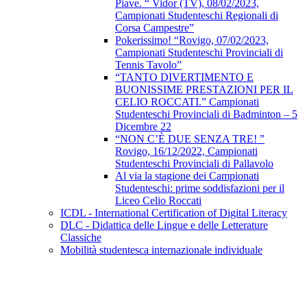
Piave. “ Vidor (TV), 08/02/2023,
Campionati Studenteschi Regionali di
Corsa Campestre”
Pokerissimo! “Rovigo, 07/02/2023,
Campionati Studenteschi Provinciali di
Tennis Tavolo”
“TANTO DIVERTIMENTO E
BUONISSIME PRESTAZIONI PER IL
CELIO ROCCATI.” Campionati
Studenteschi Provinciali di Badminton – 5
Dicembre 22
“NON C’È DUE SENZA TRE! ”
Rovigo, 16/12/2022, Campionati
Studenteschi Provinciali di Pallavolo
Al via la stagione dei Campionati
Studenteschi: prime soddisfazioni per il
Liceo Celio Roccati
ICDL - International Certification of Digital Literacy
DLC - Didattica delle Lingue e delle Letterature
Classiche
Mobilità studentesca internazionale individuale