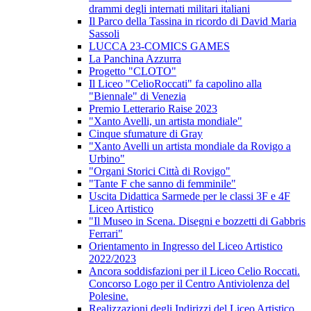
drammi degli internati militari italiani
Il Parco della Tassina in ricordo di David Maria
Sassoli
LUCCA 23-COMICS GAMES
La Panchina Azzurra
Progetto "CLOTO"
Il Liceo "CelioRoccati" fa capolino alla
"Biennale" di Venezia
Premio Letterario Raise 2023
"Xanto Avelli, un artista mondiale"
Cinque sfumature di Gray
"Xanto Avelli un artista mondiale da Rovigo a
Urbino"
"Organi Storici Città di Rovigo"
"Tante F che sanno di femminile"
Uscita Didattica Sarmede per le classi 3F e 4F
Liceo Artistico
"Il Museo in Scena. Disegni e bozzetti di Gabbris
Ferrari"
Orientamento in Ingresso del Liceo Artistico
2022/2023
Ancora soddisfazioni per il Liceo Celio Roccati.
Concorso Logo per il Centro Antiviolenza del
Polesine.
Realizzazioni degli Indirizzi del Liceo Artistico