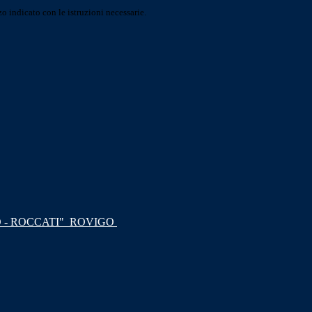
o indicato con le istruzioni necessarie.
 - ROCCATI"
ROVIGO