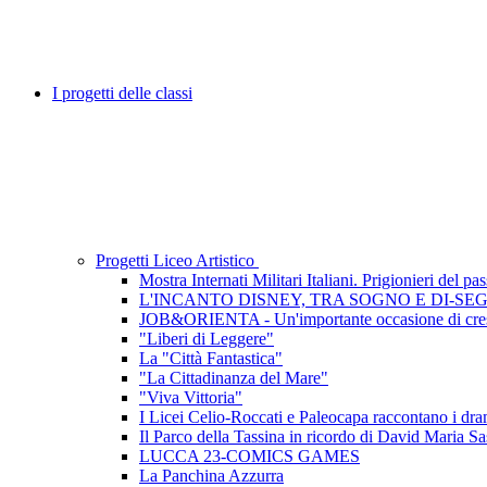
I progetti delle classi
Progetti Liceo Artistico
Mostra Internati Militari Italiani. Prigionieri del pa
L'INCANTO DISNEY, TRA SOGNO E DI-SE
JOB&ORIENTA - Un'importante occasione di cres
"Liberi di Leggere"
La "Città Fantastica"
"La Cittadinanza del Mare"
"Viva Vittoria"
I Licei Celio-Roccati e Paleocapa raccontano i dramm
Il Parco della Tassina in ricordo di David Maria Sa
LUCCA 23-COMICS GAMES
La Panchina Azzurra