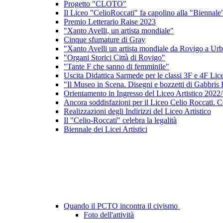
Progetto "CLOTO"
Il Liceo "CelioRoccati" fa capolino alla "Biennale
Premio Letterario Raise 2023
"Xanto Avelli, un artista mondiale"
Cinque sfumature di Gray
"Xanto Avelli un artista mondiale da Rovigo a Ur
"Organi Storici Città di Rovigo"
"Tante F che sanno di femminile"
Uscita Didattica Sarmede per le classi 3F e 4F Lice
"Il Museo in Scena. Disegni e bozzetti di Gabbris 
Orientamento in Ingresso del Liceo Artistico 2022
Ancora soddisfazioni per il Liceo Celio Roccati. C
Realizzazioni degli Indirizzi del Liceo Artistico
Il "Celio-Roccati" celebra la legalità
Biennale dei Licei Artistici
Quando il PCTO incontra il civismo
Foto dell'attività