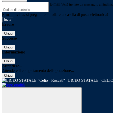
E-mail
Verrà inviato un messaggio all'indirizz
E-mail inviata, si prega di controllare la casella di posta elettronica!
Errore
Chiudi
Successo
Chiudi
Informazione
Chiudi
Attendere...
Attendere il completamento dell'operazione...
Chiudi
LICEO STATALE "CELIO