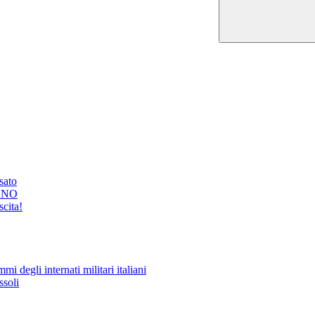
ssato
GNO
cita!
i degli internati militari italiani
ssoli