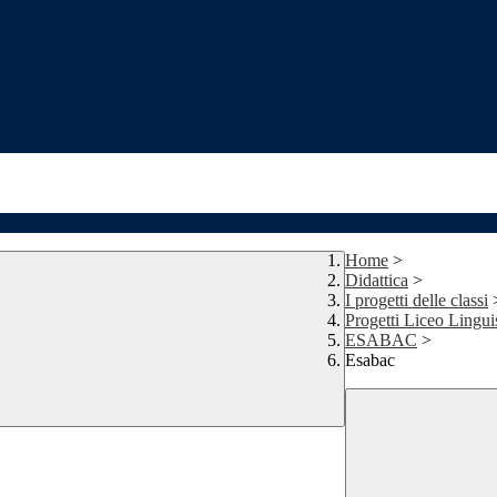
Home
>
Didattica
>
I progetti delle classi
Progetti Liceo Lingui
ESABAC
>
Esabac