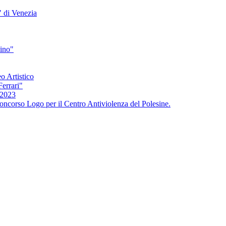
" di Venezia
bino"
o Artistico
Ferrari"
/2023
oncorso Logo per il Centro Antiviolenza del Polesine.