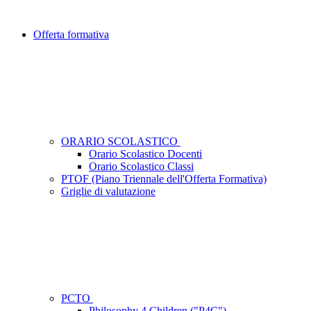
Offerta formativa
ORARIO SCOLASTICO
Orario Scolastico Docenti
Orario Scolastico Classi
PTOF (Piano Triennale dell'Offerta Formativa)
Griglie di valutazione
PCTO
Philosophy 4 Children ("P4C")