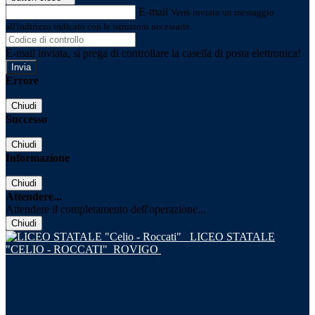
E-mail
Verrà inviato un messaggio
all'indirizzo indicato con le istruzioni necessarie.
E-mail inviata, si prega di controllare la casella di posta elettronica!
Errore
Chiudi
Successo
Chiudi
Informazione
Chiudi
Attendere...
Attendere il completamento dell'operazione...
Chiudi
LICEO STATALE
"CELIO - ROCCATI"
ROVIGO