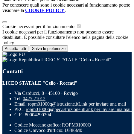
Per conoscere quali sono i cookie necessari al funzionamento potete
visionare la
COOKIE POLICY
.
Cookie necessari per il funzionamento
I cookie necessari per il funzionamento non possono essere
disabilitati. È possibile consultare l'elenco nella pagina della cookie
policy.
Accetta tutti
Salva le preferenze
LICEO STATALE "Celio - Roccati"
Contatti
LICEO STATALE "Celio - Roccati"
Via Carducci, 8 - 45100 - Rovigo
Tel:
0425 21012
Email:
ropm01000q@istruzione.it
Link per inviare una mail
PEC:
ropm01000q@pec.istruzione.it
Link per inviare una mail
C.F.: 80004290294
Codice Meccanografico: ROPM01000Q
Codice Univoco d'ufficio: UF86M0