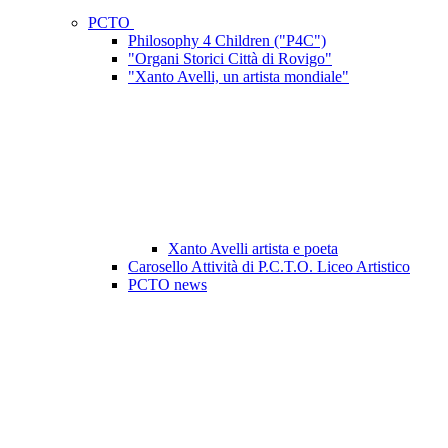
PCTO
Philosophy 4 Children ("P4C")
"Organi Storici Città di Rovigo"
"Xanto Avelli, un artista mondiale"
Xanto Avelli artista e poeta
Carosello Attività di P.C.T.O. Liceo Artistico
PCTO news