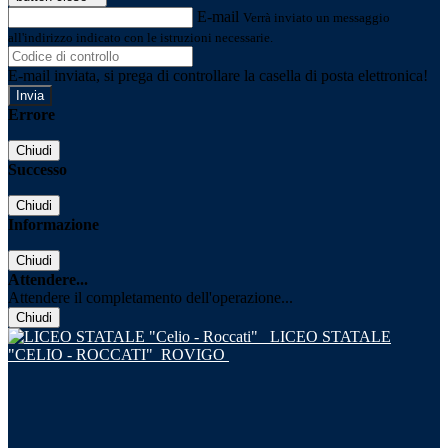
E-mail
Verrà inviato un messaggio
all'indirizzo indicato con le istruzioni necessarie.
E-mail inviata, si prega di controllare la casella di posta elettronica!
Errore
Chiudi
Successo
Chiudi
Informazione
Chiudi
Attendere...
Attendere il completamento dell'operazione...
Chiudi
LICEO STATALE
"CELIO - ROCCATI"
ROVIGO