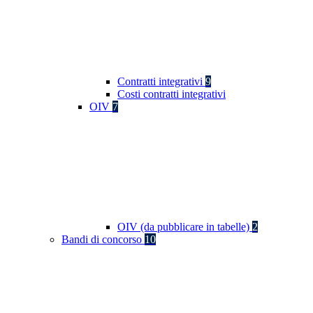
Contratti integrativi
9
Costi contratti integrativi
OIV
7
OIV (da pubblicare in tabelle)
2
Bandi di concorso
10