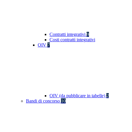
Contratti integrativi
9
Costi contratti integrativi
OIV
7
OIV (da pubblicare in tabelle)
2
Bandi di concorso
10