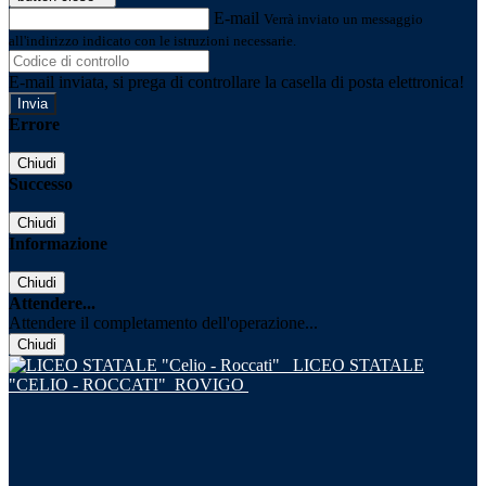
E-mail
Verrà inviato un messaggio
all'indirizzo indicato con le istruzioni necessarie.
E-mail inviata, si prega di controllare la casella di posta elettronica!
Errore
Chiudi
Successo
Chiudi
Informazione
Chiudi
Attendere...
Attendere il completamento dell'operazione...
Chiudi
LICEO STATALE
"CELIO - ROCCATI"
ROVIGO